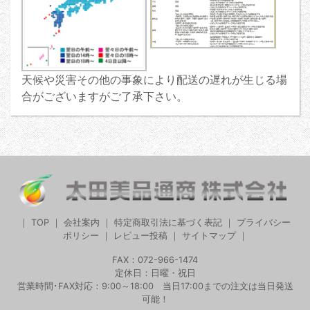
天候や災害その他の事象により配送の遅れが生じる場
合がございますがご了承下さい。
｜
TOP
｜
会社案内
｜
特定商取引法に基づく表記
｜
プライバシー
ポリシー
｜
レビュー投稿
｜
サイトマップ
｜
FAX：072-966-1474
定休日：日曜・祝日
営業時間･FAX対応：9:00～18:00 当日17:00までの注文は当日発送
可能！