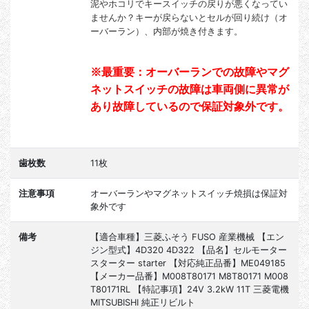
泥やホコリでキースイッチの戻りが悪くなってい
ませんか？キーが戻らないとセルが回り続け（オ
ーバーラン）、内部が焼き付きます。
※最重要：オーバーランでの故障やマグ
ネットスイッチの故障は車両側に異常が
あり故障しているので保証対象外です。
歯枚数
11枚
注意事項
オーバーランやマグネットスイッチ焼損は保証対
象外です
備考
【適合車種】三菱ふそう FUSO 産業機械 【エン
ジン型式】4D320 4D322 【品名】セルモーター
スターター starter 【対応純正品番】ME049185
【メーカー品番】M008T80171 M8T80171 M008
T80171RL 【特記事項】24V 3.2kW 11T 三菱電機
MITSUBISHI 純正リビルト