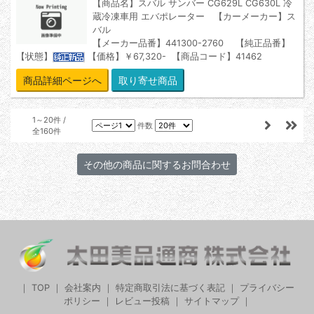
【商品名】スバル サンバー CG629L CG630L 冷
蔵冷凍車用 エバポレーター 【カーメーカー】ス
バル
【メーカー品番】441300-2760 【純正品番】
【状態】
【価格】￥67,320- 【商品コード】41462
商品詳細ページへ
1～20件 /
件数
全160件
｜
TOP
｜
会社案内
｜
特定商取引法に基づく表記
｜
プライバシー
ポリシー
｜
レビュー投稿
｜
サイトマップ
｜