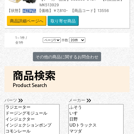
MK513929
【状態】
【価格】￥7,810- 【商品コード】13556
商品詳細ページへ
1～1件 /
件数
全1件
パーツ
メーカー