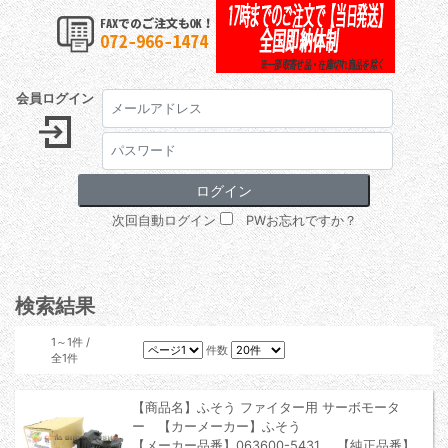
会員ログイン
次回自動ログイン
PWお忘れですか？
検索結果
1～1件 /
件数
全1件
【商品名】ふそう ファイター用 サーボモータ
ー 【カーメーカー】ふそう
【メーカー品番】063600-5431 【純正品番】