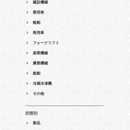
建設機械
乗用車
船舶
商用車
フォークリフト
産業機械
農業機械
船舶
冷蔵冷凍機
その他
状態別
新品