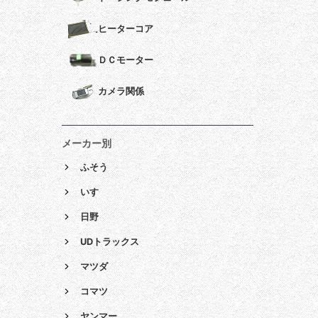
ヒーターコア
ＤＣモーター
カメラ関係
メーカー別
ふそう
いすゞ
日野
UDトラックス
マツダ
コマツ
ヤンマー