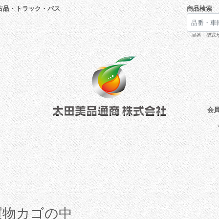
古品・トラック・バス
商品検索
「品番・型式が
会
物カゴの中