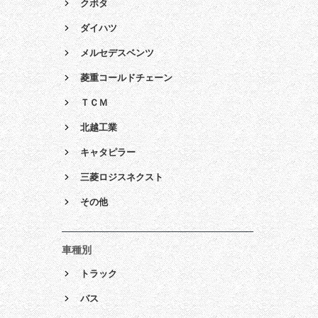
クボタ
ダイハツ
メルセデスベンツ
菱重コールドチェーン
ＴＣＭ
北越工業
キャタピラー
三菱ロジスネクスト
その他
車種別
トラック
バス