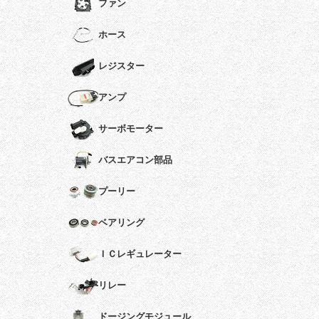
ファン
ホース
レジスター
アンプ
サーボモーター
バスエアコン部品
プーリー
ベアリング
ＩＣレギュレーター
リレー
ドージングモジュール