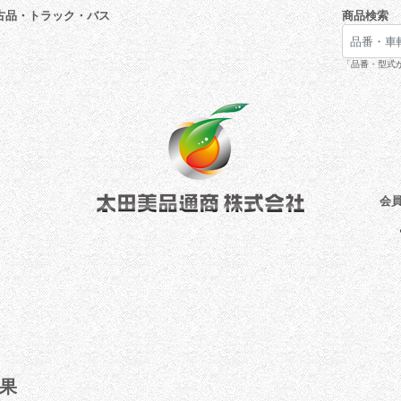
古品・トラック・バス
商品検索
「品番・型式が
会
果