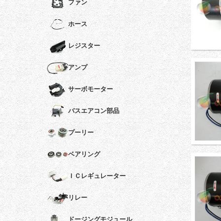
ファン
ホース
レジスター
アンプ
サーボモーター
バスエアコン部品
プーリー
ベアリング
ＩＣレギュレーター
リレー
ドージングモジュール