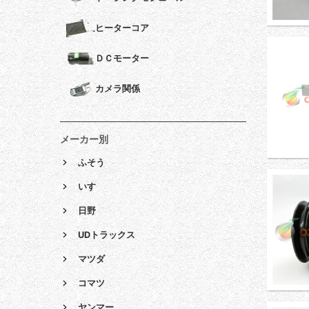
ヒーターコア
ＤＣモーター
カメラ関係
メーカー別
ふそう
いすゞ
日野
UDトラックス
マツダ
コマツ
ヤンマー