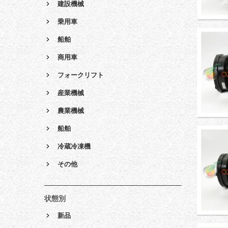
建設機械
乗用車
船舶
商用車
フォークリフト
産業機械
農業機械
船舶
冷蔵冷凍機
その他
状態別
新品