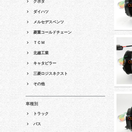
クボタ
ダイハツ
メルセデスベンツ
菱重コールドチェーン
ＴＣＭ
北越工業
キャタピラー
三菱ロジスネクスト
その他
車種別
トラック
バス