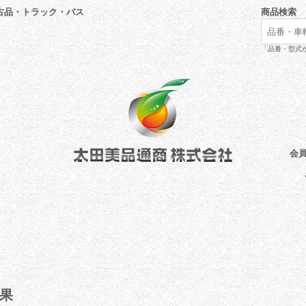
古品・トラック・バス
商品検索
「品番・型式が
会
果