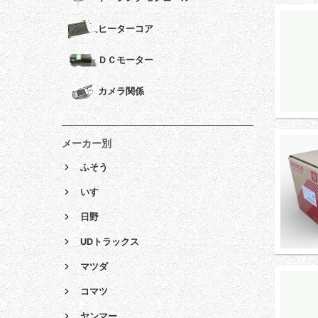
ヒーターコア
ＤＣモーター
カメラ関係
メーカー別
ふそう
いすゞ
日野
UDトラックス
マツダ
コマツ
ヤンマー