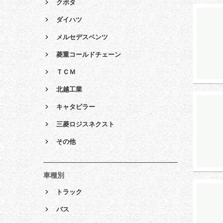
クボタ
ダイハツ
メルセデスベンツ
菱重コールドチェーン
ＴＣＭ
北越工業
キャタピラー
三菱ロジスネクスト
その他
車種別
トラック
バス