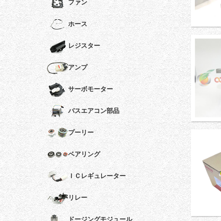
ファン
ホース
レジスター
アンプ
サーボモーター
バスエアコン部品
プーリー
ベアリング
ＩＣレギュレーター
リレー
ドージングモジュール