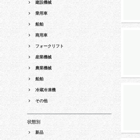
建設機械
乗用車
船舶
商用車
フォークリフト
産業機械
農業機械
船舶
冷蔵冷凍機
その他
状態別
新品