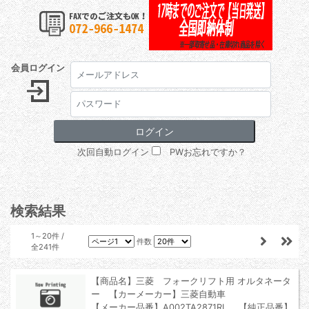
会員ログイン
次回自動ログイン
PWお忘れですか？
検索結果
1～20件 /
件数
全241件
【商品名】三菱 フォークリフト用 オルタネータ
ー 【カーメーカー】三菱自動車
【メーカー品番】A002TA2871RL 【純正品番】