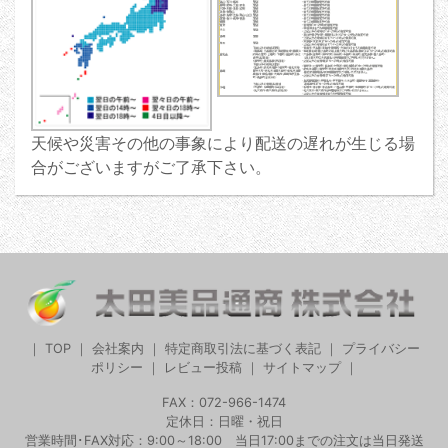
天候や災害その他の事象により配送の遅れが生じる場
合がございますがご了承下さい。
｜
TOP
｜
会社案内
｜
特定商取引法に基づく表記
｜
プライバシー
ポリシー
｜
レビュー投稿
｜
サイトマップ
｜
FAX：072-966-1474
定休日：日曜・祝日
営業時間･FAX対応：9:00～18:00 当日17:00までの注文は当日発送