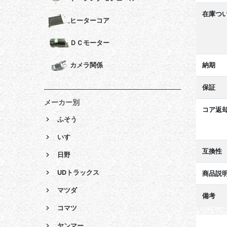
在庫つ
ヒーターコア
ＤＣモーター
納期
カメラ関係
保証
メーカー別
コア返
ふそう
いすゞ
互換性
日野
UDトラックス
商品説
マツダ
備考
コマツ
ヤンマー