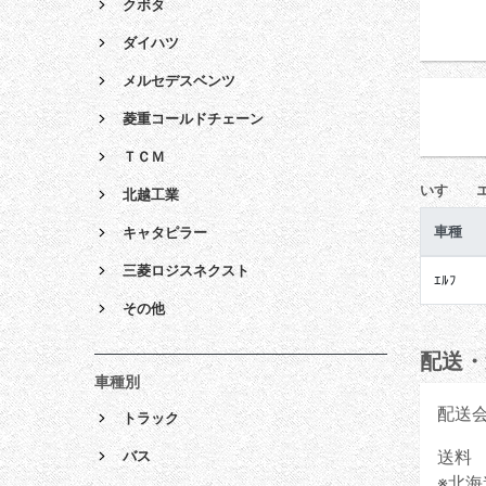
クボタ
ダイハツ
メルセデスベンツ
菱重コールドチェーン
ＴＣＭ
いすゞ 
北越工業
車種
キャタピラー
三菱ロジスネクスト
ｴﾙﾌ
その他
配送・
車種別
配送
トラック
送料 
バス
※北海