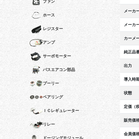
ファン
メーカ
ホース
メーカ
レジスター
カーメ
アンプ
純正品
サーボモーター
出力
バスエアコン部品
導入時
プーリー
状態
ベアリング
定価（
ＩＣレギュレーター
販売価
リレー
会員価
ドージングモジュール