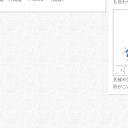
も合わ
天候や
合がご