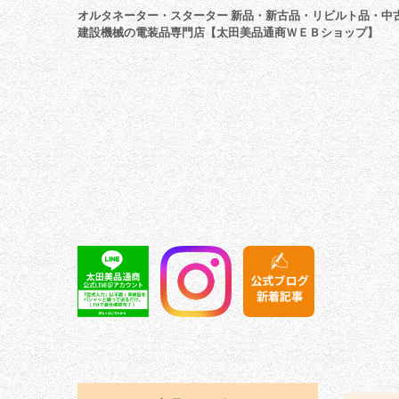
オルタネーター・スターター 新品・新古品・リビルト品・中
建設機械の電装品専門店【太田美品通商ＷＥＢショップ】