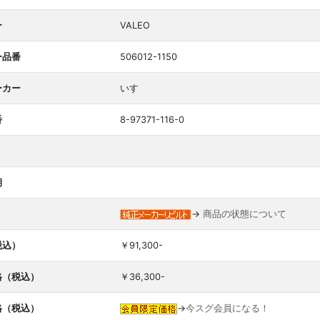
ー
VALEO
ー品番
506012-1150
ーカー
いすゞ
番
8-97371-116-0
期
→
商品の状態について
税込）
￥91,300-
格（税込）
￥36,300-
格（税込）
→
今スグ会員になる！