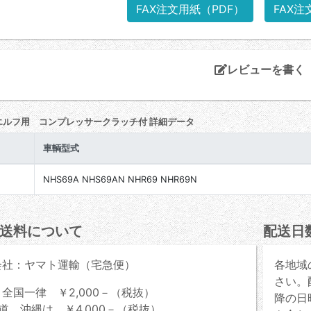
FAX注文用紙（PDF）
FAX注
レビューを書く
エルフ用 コンプレッサークラッチ付 詳細データ
車輌型式
NHS69A NHS69AN NHR69 NHR69N
送料について
配送日
会社：ヤマト運輸（宅急便）
各地域
さい。
全国一律 ￥2,000－（税抜）
降の日
道、沖縄は ￥4,000－（税抜）