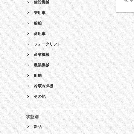
建設機械
乗用車
船舶
商用車
フォークリフト
産業機械
農業機械
船舶
冷蔵冷凍機
その他
状態別
新品