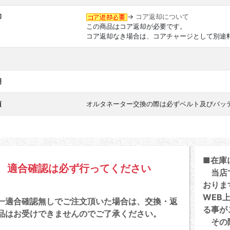
却
→
コア返却について
この商品はコア返却が必要です。
コア返却なき場合は、コアチャージとして別途
明
項
オルタネーター交換の際は必ずベルト及びバッ
■在庫
適合確認は必ず行ってください
当店で
おりま
WEB
一適合確認無しでご注文頂いた場合は、交換・返
る事が
品はお受けできませんのでご了承ください。
その際