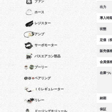
ファン
出力
ホース
導入時
レジスター
状態
アンプ
定価（
サーボモーター
販売価
バスエアコン部品
会員価
プーリー
在庫つ
ベアリング
ＩＣレギュレーター
納期
リレー
保証
ドージングモジュール