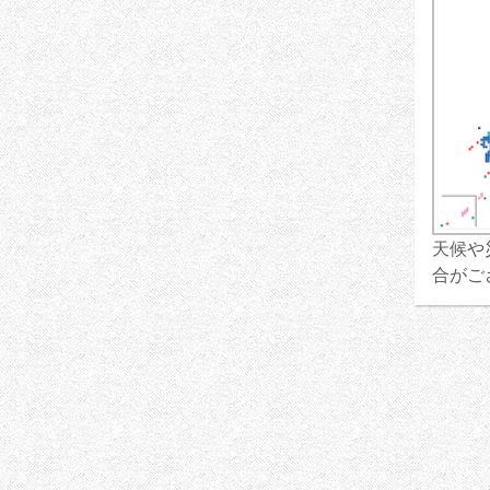
天候や
合がご