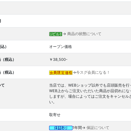
期
→
商品の状態について
税込）
オープン価格
格（税込）
￥38,500-
格（税込）
→
今スグ会員になる！
いて
当店では、WEBショップ以外でも店頭販売を行
WEB上からご注文いただいた商品が品切れに
しますが、場合によってはご注文をキャンセル
い。
取寄せ
1年間→
保証について