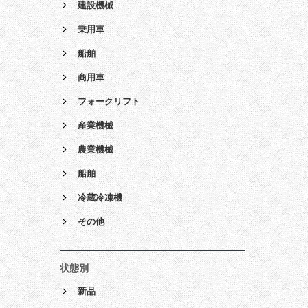
建設機械
乗用車
船舶
商用車
フォークリフト
産業機械
農業機械
船舶
冷蔵冷凍機
その他
状態別
新品