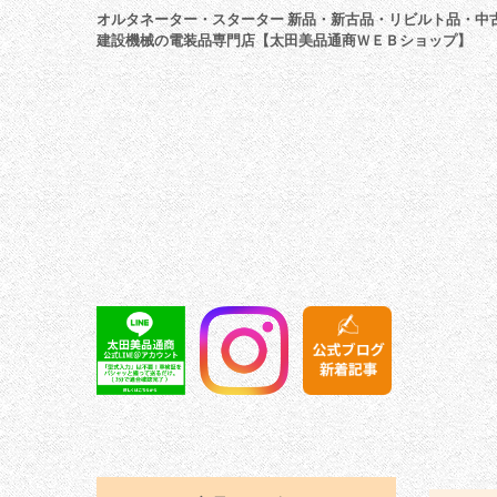
オルタネーター・スターター 新品・新古品・リビルト品・中
建設機械の電装品専門店【太田美品通商ＷＥＢショップ】