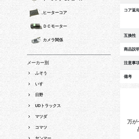
コア返
ヒーターコア
ＤＣモーター
互換性
カメラ関係
商品説
メーカー別
注意事
ふそう
備考
いすゞ
日野
UDトラックス
マツダ
万が
コマツ
ヤンマー