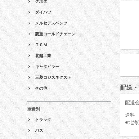
クボタ
ダイハツ
メルセデスベンツ
菱重コールドチェーン
ＴＣＭ
北越工業
キャタピラー
三菱ロジスネクスト
配送・
その他
配送
車種別
送料 
トラック
※北海
バス