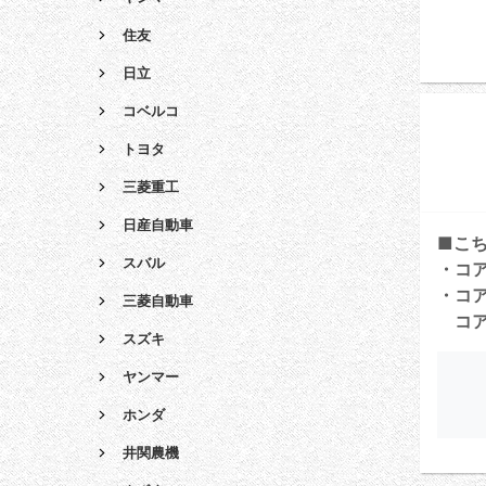
住友
日立
コベルコ
トヨタ
三菱重工
日産自動車
■こ
スバル
・コ
・コ
三菱自動車
コア
スズキ
ヤンマー
ホンダ
井関農機