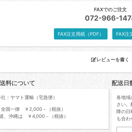
FAXでのご注文
072-966-147
FAX注文用紙（PDF）
FAX注
レビューを書く
送料について
配送日
会社：ヤマト運輸（宅急便）
各地域
さい。
全国一律 ￥2,000－（税抜）
降の日
道、沖縄は ￥4,000－（税抜）
も合わ