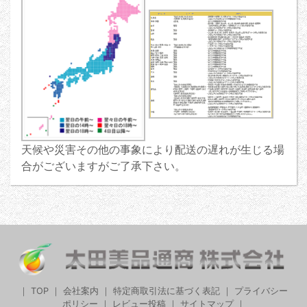
天候や災害その他の事象により配送の遅れが生じる場
合がございますがご了承下さい。
｜
TOP
｜
会社案内
｜
特定商取引法に基づく表記
｜
プライバシー
ポリシー
｜
レビュー投稿
｜
サイトマップ
｜