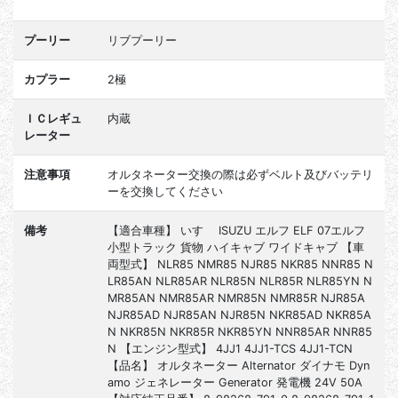
プーリー
リブプーリー
カプラー
2極
ＩＣレギュ
内蔵
レーター
注意事項
オルタネーター交換の際は必ずベルト及びバッテリ
ーを交換してください
備考
【適合車種】 いすゞ ISUZU エルフ ELF 07エルフ
小型トラック 貨物 ハイキャブ ワイドキャブ 【車
両型式】 NLR85 NMR85 NJR85 NKR85 NNR85 N
LR85AN NLR85AR NLR85N NLR85R NLR85YN N
MR85AN NMR85AR NMR85N NMR85R NJR85A
NJR85AD NJR85AN NJR85N NKR85AD NKR85A
N NKR85N NKR85R NKR85YN NNR85AR NNR85
N 【エンジン型式】 4JJ1 4JJ1-TCS 4JJ1-TCN
【品名】 オルタネーター Alternator ダイナモ Dyn
amo ジェネレーター Generator 発電機 24V 50A