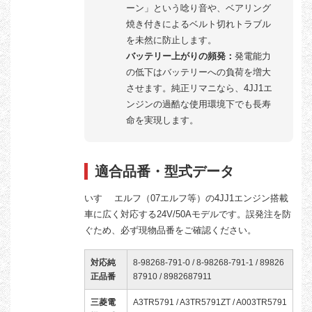
ーン」という唸り音や、ベアリング
焼き付きによるベルト切れトラブル
を未然に防止します。
バッテリー上がりの頻発：
発電能力
の低下はバッテリーへの負荷を増大
させます。純正リマニなら、4JJ1エ
ンジンの過酷な使用環境下でも長寿
命を実現します。
適合品番・型式データ
いすゞ エルフ（07エルフ等）の4JJ1エンジン搭載
車に広く対応する24V/50Aモデルです。誤発注を防
ぐため、必ず現物品番をご確認ください。
対応純
8-98268-791-0 / 8-98268-791-1 / 89826
正品番
87910 / 8982687911
三菱電
A3TR5791 / A3TR5791ZT / A003TR5791