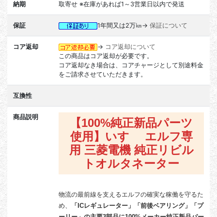
納期
取寄せ ※在庫があれば1～3営業日以内で発送
保証
1年間又は2万㎞→
保証について
コア返却
→
コア返却について
この商品はコア返却が必要です。
コア返却なき場合は、コアチャージとして別途料金
をご請求させていただきます。
互換性
商品説明
【100%純正新品パーツ
使用】いすゞ エルフ専
用 三菱電機 純正リビル
トオルタネーター
物流の最前線を支えるエルフの確実な稼働を守るた
め、
「ICレギュレーター」「前後ベアリング」「プ
ーリー」の主要3部品に100%メーカー純正新品パー