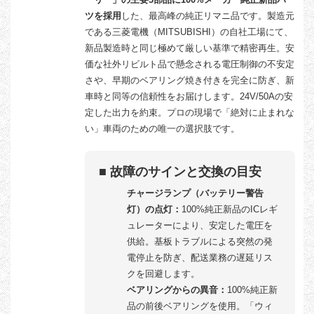
ツを採用
した、最高峰の純正リマニ品です。製造元
である三菱電機（MITSUBISHI）の自社工場にて、
新品製造時と同じ極めて厳しい基準で精密再生。安
価な社外リビルト品で懸念される電圧制御の不安定
さや、早期のベアリング焼き付きを完全に防ぎ、新
車時と同等の信頼性をお届けします。24V/50Aの安
定した出力を約束。プロの現場で「絶対に止まれな
い」車両のための唯一の選択肢です。
■ 故障のサインと交換の目安
チャージランプ（バッテリー警告
灯）の点灯：
100%純正新品のICレギ
ュレーターにより、安定した電圧を
供給。基板トラブルによる突然の発
電停止を防ぎ、配送業務の遅延リス
クを回避します。
ベアリングからの異音：
100%純正新
品の前後ベアリングを使用。「ウィ