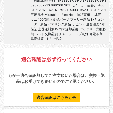
【対応純正品番】 8-98268-791-0 8-98268-791-1
8982687910 8982687911 【メーカー品番】 A00
3TR5791ZT A3TR5791ZT A003TR5791 A3TR5791
三菱電機 Mitsubishi Electric 【特記事項】 純正リ
マニ 100%純正新品パーツ プーリー新品 レギュレ
ーター新品 ベアリング新品 リビルト 適合確認 1年
保証 全国送料無料 コア返却必要 バッテリー交換必
須 ベルト交換必須 チャージランプ点灯 発電不良
異音対策 LINEで相談
適合確認は必ず行ってください
万が一適合確認無しでご注文頂いた場合は、交換・返
品はお受けできませんのでご了承ください。
適合確認はこちらから