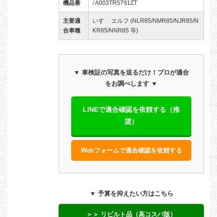
機品番
/ A003TR5791ZT
主要適
いすゞ エルフ (NLR85/NMR85/NJR85/N
合車種
KR85/NNR85 等)
▼ 車検証の写真を送るだけ！プロが適合
をお調べします ▼
LINEで適合確認を依頼する（推
奨）
Webフォームで適合確認を依頼する
▼ 予算を抑えたい方はこちら
＞＞ リビルト品（高コスパ版）