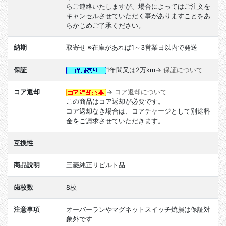
らご連絡いたしますが、場合によってはご注文を
キャンセルさせていただく事がありますことをあ
らかじめご了承ください。
納期
取寄せ ※在庫があれば1～3営業日以内で発送
保証
1年間又は2万km→
保証について
コア返却
→
コア返却について
この商品はコア返却が必要です。
コア返却なき場合は、コアチャージとして別途料
金をご請求させていただきます。
互換性
商品説明
三菱純正リビルト品
歯枚数
8枚
注意事項
オーバーランやマグネットスイッチ焼損は保証対
象外です