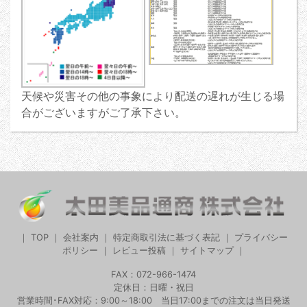
天候や災害その他の事象により配送の遅れが生じる場
合がございますがご了承下さい。
｜
TOP
｜
会社案内
｜
特定商取引法に基づく表記
｜
プライバシー
ポリシー
｜
レビュー投稿
｜
サイトマップ
｜
FAX：072-966-1474
定休日：日曜・祝日
営業時間･FAX対応：9:00～18:00 当日17:00までの注文は当日発送