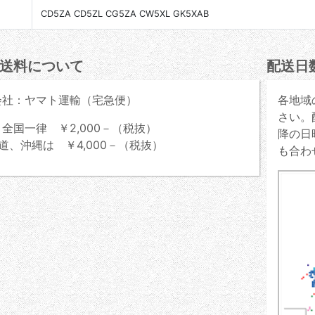
CD5ZA CD5ZL CG5ZA CW5XL GK5XAB
送料について
配送日
会社：ヤマト運輸（宅急便）
各地域
さい。
全国一律 ￥2,000－（税抜）
降の日
道、沖縄は ￥4,000－（税抜）
も合わ