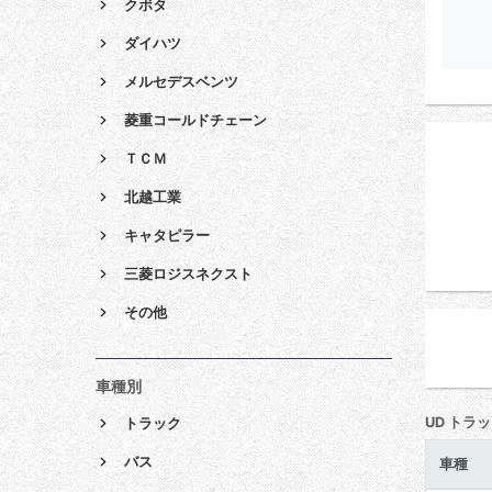
クボタ
ダイハツ
メルセデスベンツ
菱重コールドチェーン
ＴＣＭ
北越工業
キャタピラー
三菱ロジスネクスト
その他
車種別
UD トラ
トラック
バス
車種