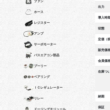
ファン
出力
ホース
導入時
レジスター
状態
アンプ
定価（
サーボモーター
販売価
バスエアコン部品
会員価
プーリー
在庫つ
ベアリング
ＩＣレギュレーター
納期
リレー
保証
ドージングモジュール