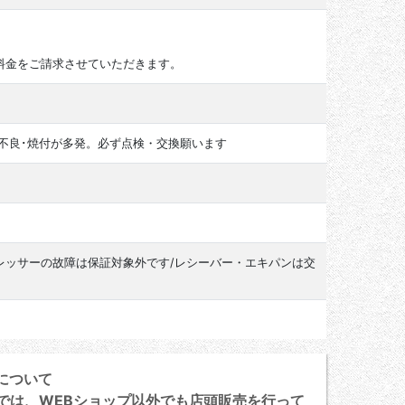
料金をご請求させていただきます。
異音･圧縮不良･焼付が多発。必ず点検・交換願います
レッサーの故障は保証対象外です/レシーバー・エキパンは交
について
は、WEBショップ以外でも店頭販売を行って