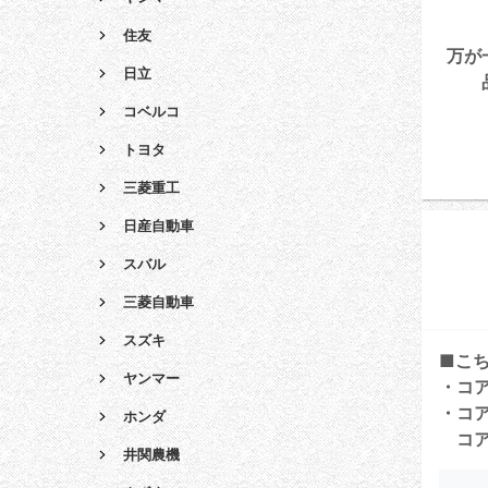
住友
万が
日立
コベルコ
トヨタ
三菱重工
日産自動車
スバル
三菱自動車
スズキ
■こ
ヤンマー
・コ
・コ
ホンダ
コア
井関農機