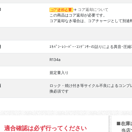
却
→
コア返却について
この商品はコア返却が必要です。
コア返却なき場合は、コアチャージとして別途
明
ｴｷﾊﾟﾝ･ﾚｼｰﾊﾞｰ･ｺﾝﾃﾞﾝｻｰの詰りによる
R134a
規定量入り
項
ロック・焼け付き等サイクル不良によるコンプ
換必須です
■在庫
適合確認は必ず行ってください
当店で