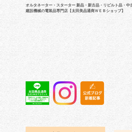
オルタネーター・スターター 新品・新古品・リビルト品・中
建設機械の電装品専門店【太田美品通商ＷＥＢショップ】