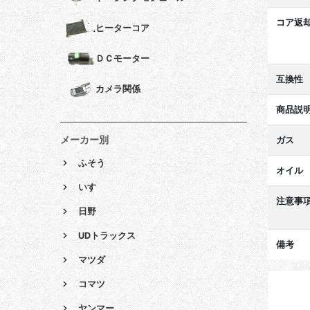
コア返
ヒーターコア
ＤＣモーター
互換性
カメラ関係
商品説
メーカー別
ガス
ふそう
オイル
いすゞ
注意事
日野
UDトラックス
備考
マツダ
コマツ
ヤンマー