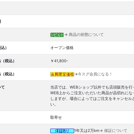
期
→
商品の状態について
税込）
オープン価格
格（税込）
￥41,800-
格（税込）
→
今スグ会員になる！
いて
当店では、WEBショップ以外でも店頭販売を行
WEB上からご注文いただいた商品が品切れに
しますが、場合によってはご注文をキャンセル
い。
取寄せ
1年又は2万km→
保証について