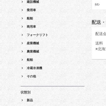
建設機械
ｸｵﾝ
乗用車
船舶
配送・
商用車
配送
フォークリフト
送料 
産業機械
※北海
農業機械
船舶
冷蔵冷凍機
その他
状態別
新品