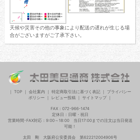
天候や災害その他の事象により配送の遅れが生じる場
合がございますがご了承下さい。
｜
TOP
｜
会社案内
｜
特定商取引法に基づく表記
｜
プライバシー
ポリシー
｜
レビュー投稿
｜
サイトマップ
｜
FAX：072-966-1474
定休日：日曜・祝日
営業時間･FAX対応：9:00～18:00 当日17:00までの注文は当日発送
可能！
太田 剛 大阪府公安委員会 第622212004906号