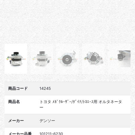
商品コード
14245
商品名
トヨタ ﾒｶﾞｸﾙｰｻﾞｰ/ﾀﾞｲﾅ/ﾄﾖｴｰｽ用 オルタネータ
ー
メーカー
デンソー
メーカー品番
101211-6230