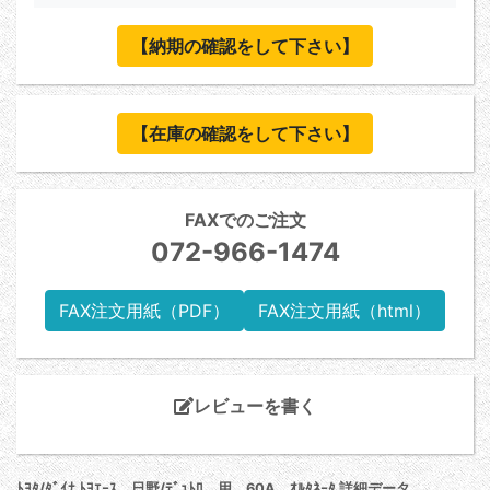
【納期の確認をして下さい】
【在庫の確認をして下さい】
FAXでのご注文
072-966-1474
FAX注文用紙（PDF）
FAX注文用紙（html）
レビューを書く
ﾄﾖﾀ/ﾀﾞｲﾅ ﾄﾖｴｰｽ 日野/ﾃﾞｭﾄﾛ 用 60A ｵﾙﾀﾈｰﾀ 詳細データ