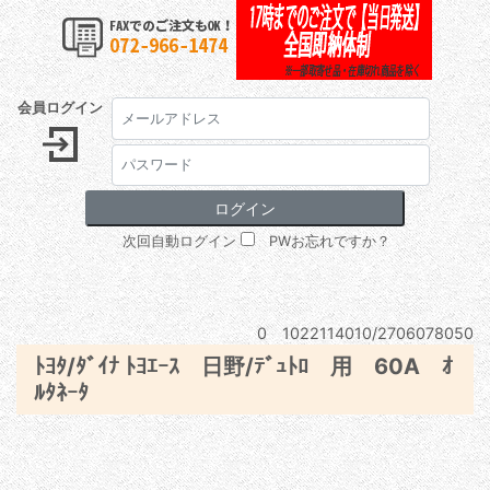
会員ログイン
次回自動ログイン
PWお忘れですか？
0 1022114010/2706078050
ﾄﾖﾀ/ﾀﾞｲﾅ ﾄﾖｴｰｽ 日野/ﾃﾞｭﾄﾛ 用 60A ｵ
ﾙﾀﾈｰﾀ