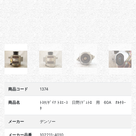
商品コード
1374
商品名
ﾄﾖﾀ/ﾀﾞｲﾅ ﾄﾖｴｰｽ 日野/ﾃﾞｭﾄﾛ 用 60A ｵﾙﾀﾈｰ
ﾀ
メーカー
デンソー
メーカー品番
102211-4010