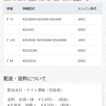
車種
車輌型式
エンジン形式
ﾀﾞｲﾅ
XZU300H XZU330 XZU340
J05C
XZU322
S05C
ﾃﾞｭﾄﾛ
XZU300E XZU330M XZU340M
J05C
XZU322M
S05C
ﾃﾞﾙﾀ
XZU322U
S05C
配送・送料について
配送会社：ヤマト運輸（宅急便）
送料 全国一律 ￥2,000－（税抜）
※北海道、沖縄は ￥4,000－（税抜）