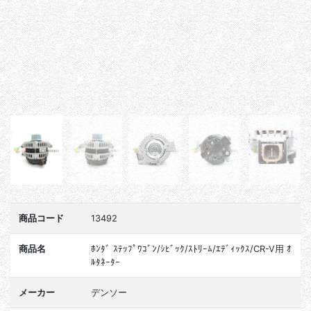
商品コード
13492
商品名
ﾎﾝﾀﾞ ｽﾃｯﾌﾟﾜｺﾞﾝ/ｼﾋﾞｯｸ/ｽﾄﾘｰﾑ/ｴﾃﾞｨｯｸｽ/CR-V用 ｵ
ﾙﾀﾈｰﾀｰ
メーカー
デンソー