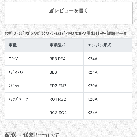
レビューを書く
ﾎﾝﾀﾞ ｽﾃｯﾌﾟﾜｺﾞﾝ/ｼﾋﾞｯｸ/ｽﾄﾘｰﾑ/ｴﾃﾞｨｯｸｽ/CR-V用 ｵﾙﾀﾈｰﾀｰ 詳細データ
車種
車輌型式
エンジン形式
CR-V
RE3 RE4
K24A
ｴﾃﾞｨｯｸｽ
BE8
K24A
ｼﾋﾞｯｸ
FD2 FN2
K20A
ｽﾃｯﾌﾟﾜｺﾞﾝ
RG1 RG2
K20A
RG3 RG4
K24A
配送・送料について