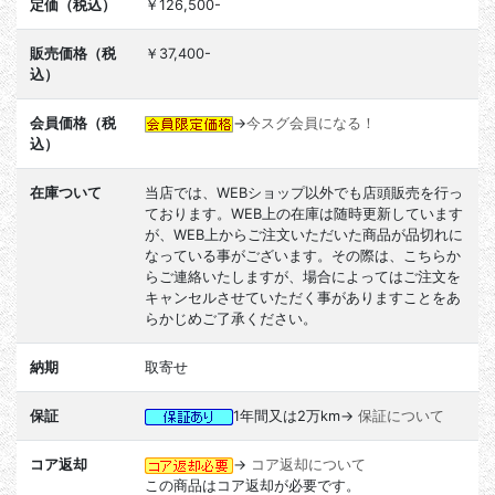
定価（税込）
￥126,500-
販売価格（税
￥37,400-
込）
会員価格（税
→
今スグ会員になる！
込）
在庫ついて
当店では、WEBショップ以外でも店頭販売を行っ
ております。WEB上の在庫は随時更新しています
が、WEB上からご注文いただいた商品が品切れに
なっている事がございます。その際は、こちらか
らご連絡いたしますが、場合によってはご注文を
キャンセルさせていただく事がありますことをあ
らかじめご了承ください。
納期
取寄せ
保証
1年間又は2万km→
保証について
コア返却
→
コア返却について
この商品はコア返却が必要です。