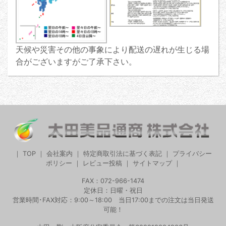
天候や災害その他の事象により配送の遅れが生じる場
合がございますがご了承下さい。
｜
TOP
｜
会社案内
｜
特定商取引法に基づく表記
｜
プライバシー
ポリシー
｜
レビュー投稿
｜
サイトマップ
｜
FAX：072-966-1474
定休日：日曜・祝日
営業時間･FAX対応：9:00～18:00 当日17:00までの注文は当日発送
可能！