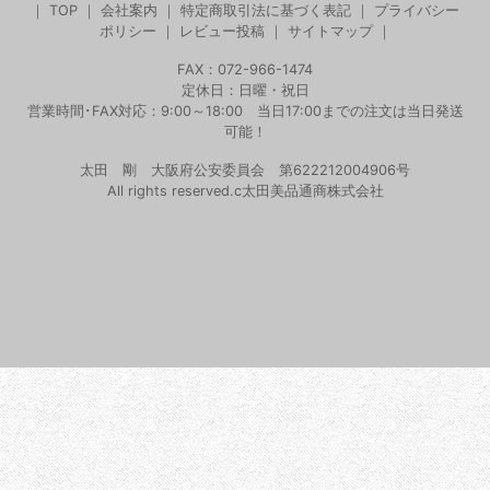
｜
TOP
｜
会社案内
｜
特定商取引法に基づく表記
｜
プライバシー
ポリシー
｜
レビュー投稿
｜
サイトマップ
｜
FAX：072-966-1474
定休日：日曜・祝日
営業時間･FAX対応：9:00～18:00 当日17:00までの注文は当日発送
可能！
太田 剛 大阪府公安委員会 第622212004906号
All rights reserved.c太田美品通商株式会社