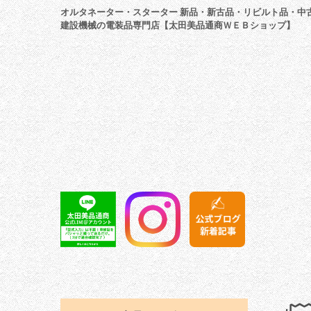
オルタネーター・スターター 新品・新古品・リビルト品・中
建設機械の電装品専門店【太田美品通商ＷＥＢショップ】