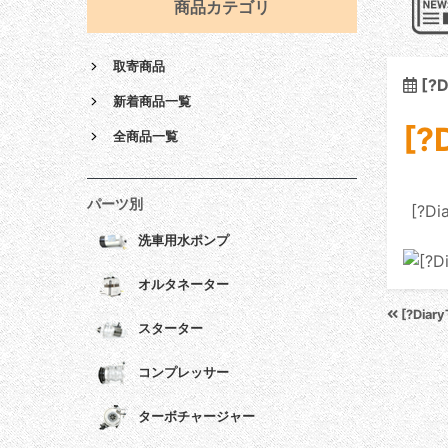
商品カテゴリ
取寄商品
[?D
新着商品一覧
[?
全商品一覧
パーツ別
[?Di
洗車用水ポンプ
オルタネーター
[?Diary
スターター
コンプレッサー
ターボチャージャー