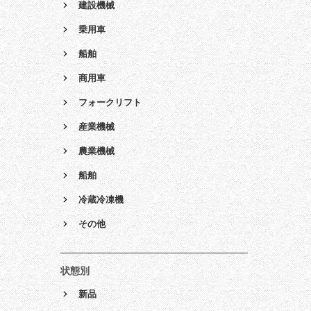
建設機械
乗用車
船舶
商用車
フォークリフト
産業機械
農業機械
船舶
冷蔵冷凍機
その他
状態別
新品