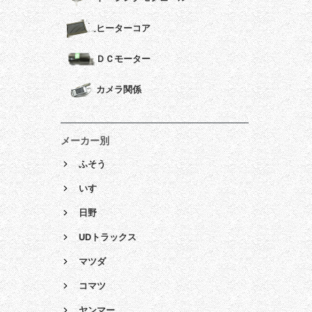
ヒーターコア
ＤＣモーター
カメラ関係
メーカー別
ふそう
いすゞ
日野
UDトラックス
マツダ
コマツ
ヤンマー