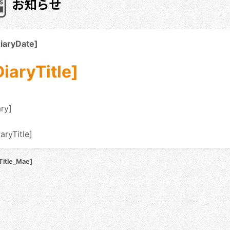
iaryDate]
DiaryTitle]
ary]
Title_Mae]