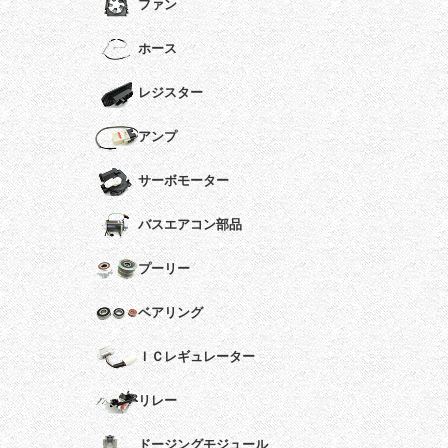
ファン
ホース
レジスター
アンプ
サーボモーター
バスエアコン部品
プーリー
ベアリング
ＩＣレギュレーター
リレー
ドージングモジュール