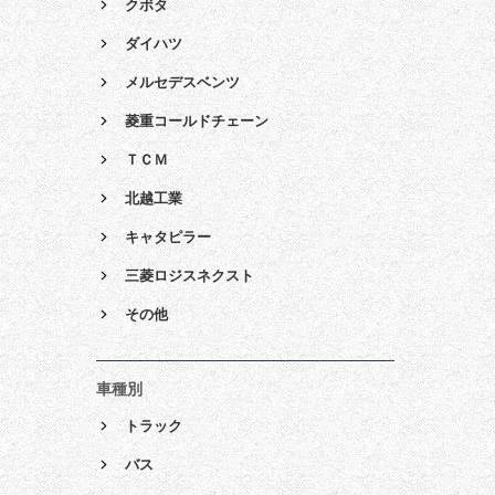
クボタ
ダイハツ
メルセデスベンツ
菱重コールドチェーン
ＴＣＭ
北越工業
キャタピラー
三菱ロジスネクスト
その他
車種別
トラック
バス