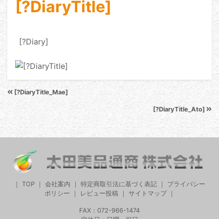
[?DiaryTitle]
[?Diary]
[?DiaryTitle_Mae]
[?DiaryTitle_Ato]
｜
TOP
｜
会社案内
｜
特定商取引法に基づく表記
｜
プライバシー
ポリシー
｜
レビュー投稿
｜
サイトマップ
｜
FAX：072-966-1474