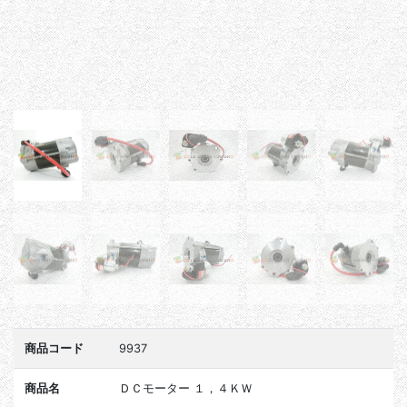
商品コード
9937
商品名
ＤＣモーター １，４ＫＷ