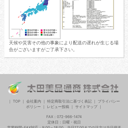
天候や災害その他の事象により配送の遅れが生じる場
合がございますがご了承下さい。
｜
TOP
｜
会社案内
｜
特定商取引法に基づく表記
｜
プライバシー
ポリシー
｜
レビュー投稿
｜
サイトマップ
｜
FAX：072-966-1474
定休日：日曜・祝日
営業時間･FAX対応：9:00～18:00 当日17:00までの注文は当日発送