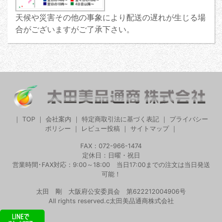
天候や災害その他の事象により配送の遅れが生じる場
合がございますがご了承下さい。
｜
TOP
｜
会社案内
｜
特定商取引法に基づく表記
｜
プライバシー
ポリシー
｜
レビュー投稿
｜
サイトマップ
｜
FAX：072-966-1474
定休日：日曜・祝日
営業時間･FAX対応：9:00～18:00 当日17:00までの注文は当日発送
可能！
太田 剛 大阪府公安委員会 第622212004906号
All rights reserved.c太田美品通商株式会社