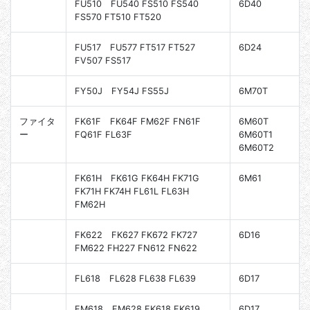
FU510 FU540 FS510 FS540
6D40
FS570 FT510 FT520
FU517 FU577 FT517 FT527
6D24
FV507 FS517
FY50J FY54J FS55J
6M70T
ファイタ
FK61F FK64F FM62F FN61F
6M60T
ー
FQ61F FL63F
6M60T1
6M60T2
FK61H FK61G FK64H FK71G
6M61
FK71H FK74H FL61L FL63H
FM62H
FK622 FK627 FK672 FK727
6D16
FM622 FH227 FN612 FN622
FL618 FL628 FL638 FL639
6D17
FM618 FM628 FK618 FK619
6D17