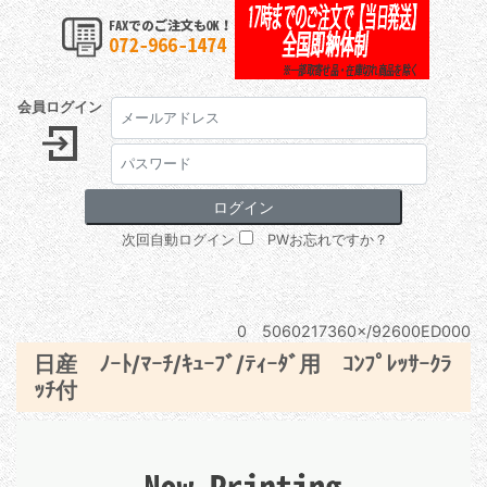
会員ログイン
次回自動ログイン
PWお忘れですか？
0 5060217360×/92600ED000
日産 ﾉｰﾄ/ﾏｰﾁ/ｷｭｰﾌﾞ/ﾃｨｰﾀﾞ用 ｺﾝﾌﾟﾚｯｻｰｸﾗ
ｯﾁ付