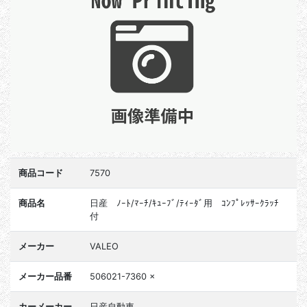
商品コード
7570
商品名
日産 ﾉｰﾄ/ﾏｰﾁ/ｷｭｰﾌﾞ/ﾃｨｰﾀﾞ用 ｺﾝﾌﾟﾚｯｻｰｸﾗｯﾁ
付
メーカー
VALEO
メーカー品番
506021-7360 ×
カーメーカー
日産自動車