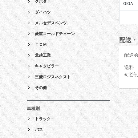
クボタ
GIGA
ダイハツ
メルセデスベンツ
菱重コールドチェーン
配送・
ＴＣＭ
配送
北越工業
キャタピラー
送料 
※北海
三菱ロジスネクスト
その他
車種別
トラック
バス