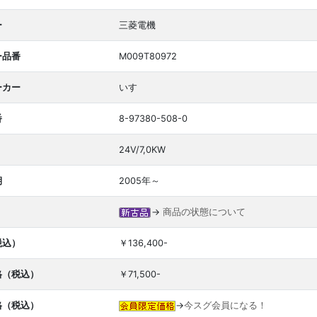
ー
三菱電機
ー品番
M009T80972
ーカー
いすゞ
番
8-97380-508-0
24V/7,0KW
期
2005年～
→
商品の状態について
税込）
￥136,400-
格（税込）
￥71,500-
格（税込）
→
今スグ会員になる！