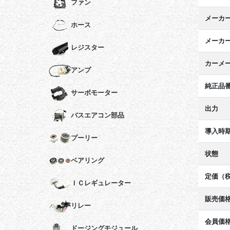
ファン
メーカ
ホース
メーカ
レジスター
カーメ
アンプ
純正品
サーボモーター
出力
バスエアコン部品
導入時
プーリー
状態
ベアリング
定価（
ＩＣレギュレーター
販売価
リレー
会員価
ドージングモジュール