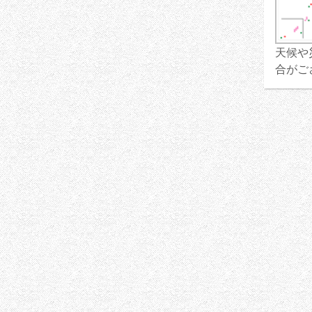
天候や
合がご