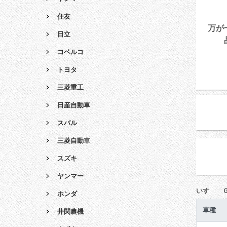
住友
万が
日立
コベルコ
トヨタ
三菱重工
日産自動車
スバル
三菱自動車
スズキ
ヤンマー
いすゞ 
ホンダ
車種
井関農機