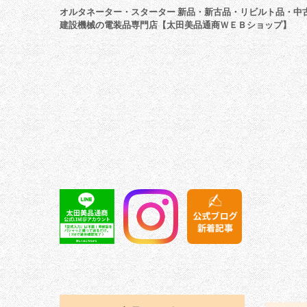
オルタネーター・スターター 新品・新古品・リビルト品・中
建設機械の電装品専門店【太田美品通商ＷＥＢショップ】