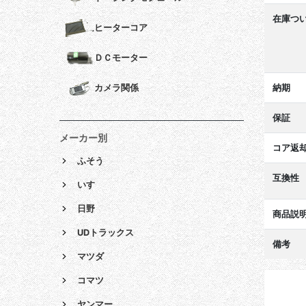
在庫つ
ヒーターコア
ＤＣモーター
納期
カメラ関係
保証
メーカー別
コア返
ふそう
互換性
いすゞ
日野
商品説
UDトラックス
備考
マツダ
コマツ
ヤンマー