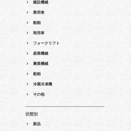
建設機械
乗用車
船舶
商用車
フォークリフト
産業機械
農業機械
船舶
冷蔵冷凍機
その他
状態別
新品