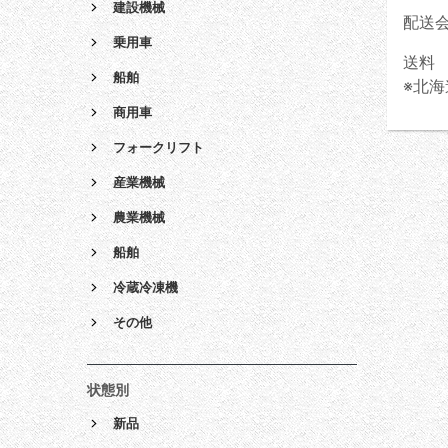
建設機械
配送
乗用車
送料 
船舶
※北海
商用車
フォークリフト
産業機械
農業機械
船舶
冷蔵冷凍機
その他
状態別
新品