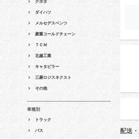
クボタ
ダイハツ
メルセデスベンツ
菱重コールドチェーン
ＴＣＭ
北越工業
キャタピラー
三菱ロジスネクスト
その他
車種別
トラック
配送・
バス