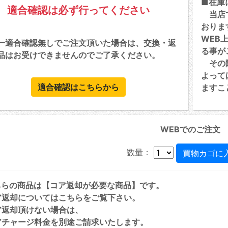
■在庫
適合確認は必ず行ってください
当店で
おりま
WEB
一適合確認無しでご注文頂いた場合は、交換・返
る事が
品はお受けできませんのでご了承ください。
その際
よって
適合確認はこちらから
ますこ
WEBでのご注文
数量：
ちらの商品は【コア返却が必要な商品】です。
ア返却については
こちら
をご覧下さい。
ア返却頂けない場合は、
チャージ料金を別途ご請求いたします。