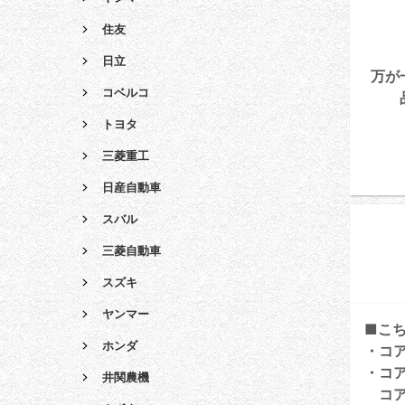
住友
日立
万が
コベルコ
トヨタ
三菱重工
日産自動車
スバル
三菱自動車
スズキ
ヤンマー
■こ
ホンダ
・コ
・コ
井関農機
コア