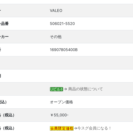
ー
VALEO
ー品番
506021-5520
ーカー
その他
番
16907805400B
期
→
商品の状態について
税込）
オープン価格
格（税込）
￥55,000-
格（税込）
→
今スグ会員になる！