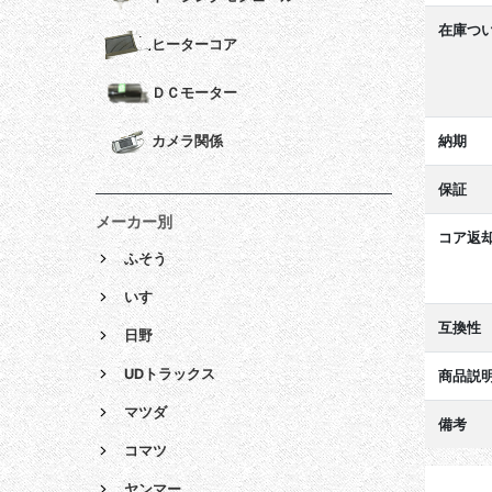
在庫つ
ヒーターコア
ＤＣモーター
納期
カメラ関係
保証
メーカー別
コア返
ふそう
いすゞ
互換性
日野
UDトラックス
商品説
マツダ
備考
コマツ
ヤンマー