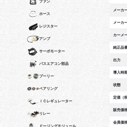
ファン
メーカ
ホース
メーカ
レジスター
カーメ
アンプ
純正品
サーボモーター
出力
バスエアコン部品
導入時
プーリー
状態
ベアリング
定価（
ＩＣレギュレーター
販売価
リレー
会員価
ドージングモジュール