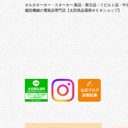
オルタネーター・スターター 新品・新古品・リビルト品・中
建設機械の電装品専門店【太田美品通商ＷＥＢショップ】