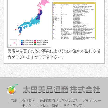
天候や災害その他の事象により配送の遅れが生じる場
合がございますがご了承下さい。
｜
TOP
｜
会社案内
｜
特定商取引法に基づく表記
｜
プライバシー
ポリシー
｜
レビュー投稿
｜
サイトマップ
｜