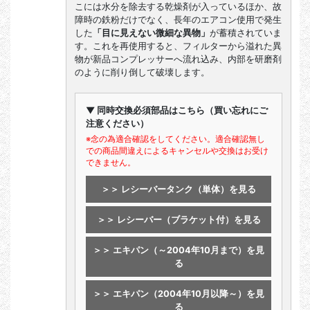
こには水分を除去する乾燥剤が入っているほか、故
障時の鉄粉だけでなく、長年のエアコン使用で発生
した
「目に見えない微細な異物」
が蓄積されていま
す。これを再使用すると、フィルターから溢れた異
物が新品コンプレッサーへ流れ込み、内部を研磨剤
のように削り倒して破壊します。
▼ 同時交換必須部品はこちら（買い忘れにご
注意ください）
※念の為適合確認をしてください。適合確認無し
での商品間違えによるキャンセルや交換はお受け
できません。
＞＞ レシーバータンク（単体）を見る
＞＞ レシーバー（ブラケット付）を見る
＞＞ エキパン（～2004年10月まで）を見
る
＞＞ エキパン（2004年10月以降～）を見
る