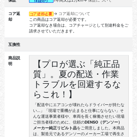
保証
1年間又は2万km→
保証について
コア返
→
コア返却について
却
この商品はコア返却が必要です。
コア返却なき場合は、コアチャージとして別途料金をご
請求させていただきます。
互換性
商品説
【プロが選ぶ「純正品
明
質」。夏の配送・作業
トラブルを回避するな
らこれ！】
「配送中にエアコンが壊れたらドライバーが持たな
い…」「現場で重機が止まると仕事にならない」そ
んな運送事業者様や、車両を長く稼働させたい現場
ご担当者様のために、信頼の
DENSO（デンソー）
メーカー純正リビルト品
をご用意しました。本商品
は、製造元であるデンソーのメーカー工場で再生さ