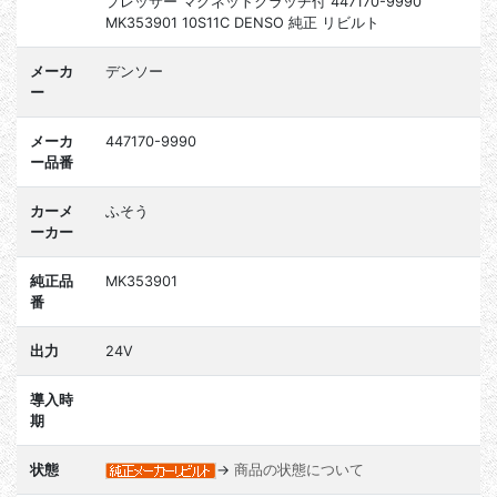
プレッサー マグネットクラッチ付 447170-9990
MK353901 10S11C DENSO 純正 リビルト
メーカ
デンソー
ー
メーカ
447170-9990
ー品番
カーメ
ふそう
ーカー
純正品
MK353901
番
出力
24V
導入時
期
状態
→
商品の状態について