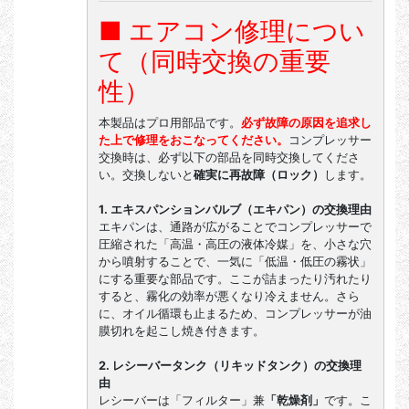
■ エアコン修理につい
て（同時交換の重要
性）
本製品はプロ用部品です。
必ず故障の原因を追求し
た上で修理をおこなってください。
コンプレッサー
交換時は、必ず以下の部品を同時交換してくださ
い。交換しないと
確実に再故障（ロック）
します。
1. エキスパンションバルブ（エキパン）の交換理由
エキパンは、通路が広がることでコンプレッサーで
圧縮された「高温・高圧の液体冷媒」を、小さな穴
から噴射することで、一気に「低温・低圧の霧状」
にする重要な部品です。ここが詰まったり汚れたり
すると、霧化の効率が悪くなり冷えません。さら
に、オイル循環も止まるため、コンプレッサーが油
膜切れを起こし焼き付きます。
2. レシーバータンク（リキッドタンク）の交換理
由
レシーバーは「フィルター」兼
「乾燥剤」
です。こ