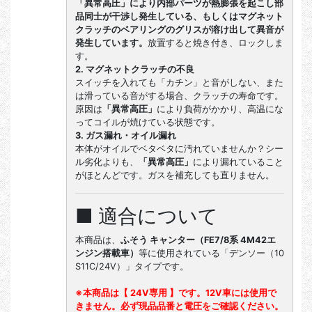
「異常高圧」により内部パーツが熱膨張を起こし部
品同士が干渉し発生している、もしくはマグネット
クラッチのベアリングのグリスが溶け出して異音が
発生しています。
放置すると焼き付き、ロックしま
す。
2. マグネットクラッチの不良
スイッチを入れても「カチン」と音がしない、また
は滑っている音がする場合、クラッチの寿命です。
原因は
「異常高圧」
により負荷がかかり、高温にな
ってコイルが焼けている状態です。
3. ガス漏れ・オイル漏れ
本体がオイルでベタベタに汚れていませんか？シー
ル劣化よりも、
「異常高圧」
により漏れていること
がほとんどです。ガスを補充しても直りません。
■ 適合について
本商品は、
ふそう キャンター（FE7/8系 4M42エ
ンジン搭載車）
等に使用されている「デンソー（10
S11C/24V）」タイプです。
※本商品は【 24V専用 】です。12V車には使用で
きません。必ず現品品番と電圧をご確認ください。