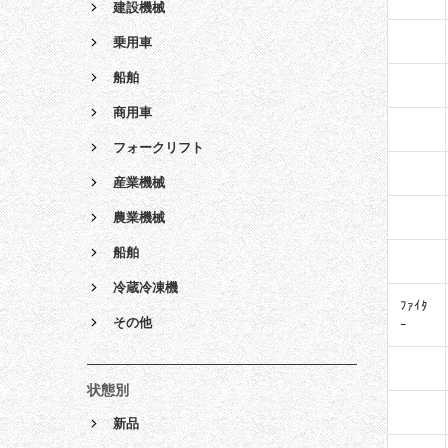
建設機械
乗用車
船舶
商用車
フォークリフト
産業機械
農業機械
船舶
冷蔵冷凍機
ﾌｧｲﾀ
その他
ｰ
状態別
新品