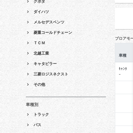
クボタ
ダイハツ
メルセデスベンツ
菱重コールドチェーン
ブロアモ
ＴＣＭ
北越工業
車種
キャタピラー
ｷｬﾝﾀ
三菱ロジスネクスト
ｰ
その他
車種別
トラック
バス