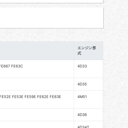
エンジン形
式
FE667 FE63C
4D33
4D35
 FE52E FE53E FE59E FE62E FE63E
4M51
4D36
4D34T