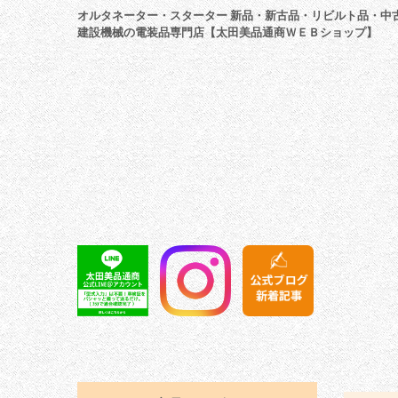
オルタネーター・スターター 新品・新古品・リビルト品・中
建設機械の電装品専門店【太田美品通商ＷＥＢショップ】