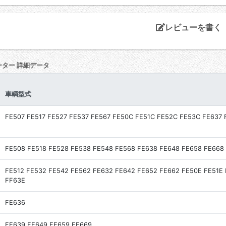
レビューを書く
ーター 詳細データ
車輌型式
FE507 FE517 FE527 FE537 FE567 FE50C FE51C FE52C FE53C FE637 
FE508 FE518 FE528 FE538 FE548 FE568 FE638 FE648 FE658 FE668
FE512 FE532 FE542 FE562 FE632 FE642 FE652 FE662 FE50E FE51E
FF63E
FE636
FE639 FE649 FE659 FE669