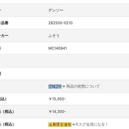
ー
デンソー
ー品番
282500-0210
ーカー
ふそう
番
MC140941
期
→
商品の状態について
税込）
￥15,950-
格（税込）
￥14,300-
格（税込）
→
今スグ会員になる！