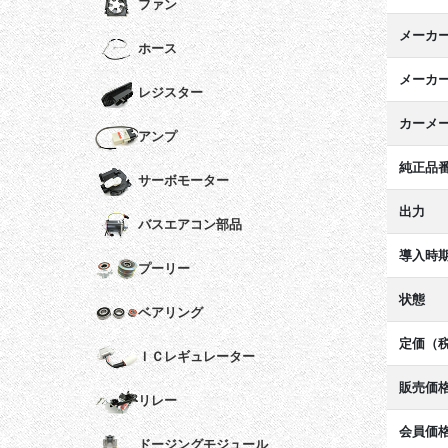
ファン
メーカ
ホース
メーカ
レジスター
カーメ
アンプ
純正品
サーボモーター
出力
バスエアコン部品
導入時
プーリー
状態
ベアリング
定価（
ＩＣレギュレーター
販売価
リレー
会員価
ドージングモジュール