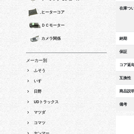
在庫つ
ヒーターコア
ＤＣモーター
納期
カメラ関係
保証
メーカー別
コア返
ふそう
互換性
いすゞ
商品説
日野
UDトラックス
備考
マツダ
コマツ
ヤンマー