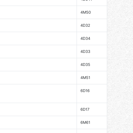
4M50
4D32
4D34
4D33
4D35
4M51
6D16
6D17
6M61