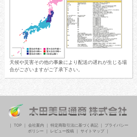
天候や災害その他の事象により配送の遅れが生じる場
合がございますがご了承下さい。
｜
TOP
｜
会社案内
｜
特定商取引法に基づく表記
｜
プライバシー
ポリシー
｜
レビュー投稿
｜
サイトマップ
｜