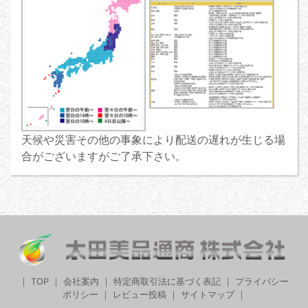
天候や災害その他の事象により配送の遅れが生じる場
合がございますがご了承下さい。
｜
TOP
｜
会社案内
｜
特定商取引法に基づく表記
｜
プライバシー
ポリシー
｜
レビュー投稿
｜
サイトマップ
｜