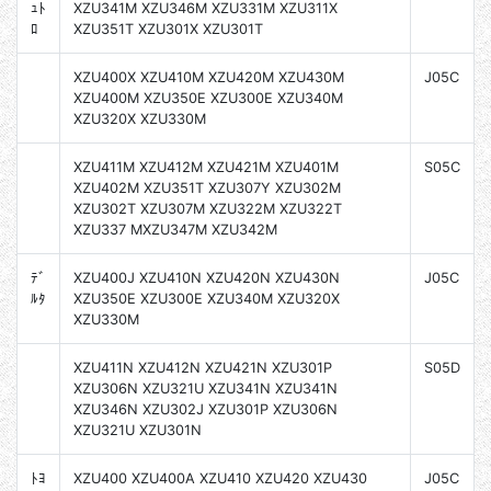
ｭﾄ
XZU341M XZU346M XZU331M XZU311X
ﾛ
XZU351T XZU301X XZU301T
XZU400X XZU410M XZU420M XZU430M
J05C
XZU400M XZU350E XZU300E XZU340M
XZU320X XZU330M
XZU411M XZU412M XZU421M XZU401M
S05C
XZU402M XZU351T XZU307Y XZU302M
XZU302T XZU307M XZU322M XZU322T
XZU337 MXZU347M XZU342M
ﾃﾞ
XZU400J XZU410N XZU420N XZU430N
J05C
ﾙﾀ
XZU350E XZU300E XZU340M XZU320X
XZU330M
XZU411N XZU412N XZU421N XZU301P
S05D
XZU306N XZU321U XZU341N XZU341N
XZU346N XZU302J XZU301P XZU306N
XZU321U XZU301N
ﾄﾖ
XZU400 XZU400A XZU410 XZU420 XZU430
J05C