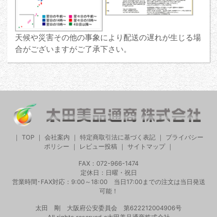
天候や災害その他の事象により配送の遅れが生じる場
合がございますがご了承下さい。
｜
TOP
｜
会社案内
｜
特定商取引法に基づく表記
｜
プライバシー
ポリシー
｜
レビュー投稿
｜
サイトマップ
｜
FAX：072-966-1474
定休日：日曜・祝日
営業時間･FAX対応：9:00～18:00 当日17:00までの注文は当日発送
可能！
太田 剛 大阪府公安委員会 第622212004906号