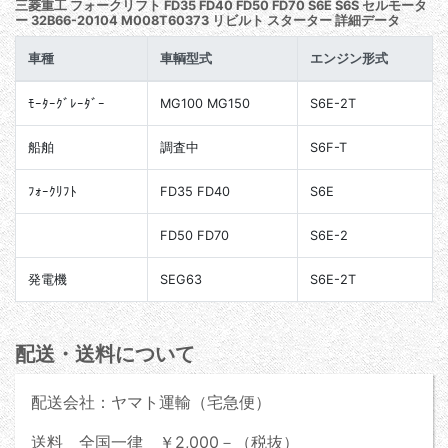
三菱重工 フォークリフト FD35 FD40 FD50 FD70 S6E S6S セルモータ
ー 32B66-20104 M008T60373 リビルト スターター 詳細データ
車種
車輌型式
エンジン形式
ﾓｰﾀｰｸﾞﾚｰﾀﾞｰ
MG100 MG150
S6E-2T
船舶
調査中
S6F-T
ﾌｫｰｸﾘﾌﾄ
FD35 FD40
S6E
FD50 FD70
S6E-2
発電機
SEG63
S6E-2T
配送・送料について
配送会社：ヤマト運輸（宅急便）
送料 全国一律 ￥2,000－（税抜）