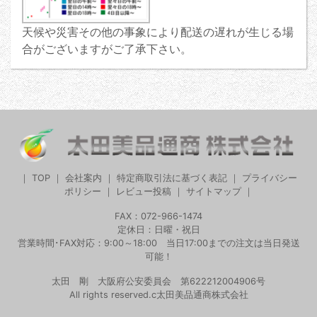
天候や災害その他の事象により配送の遅れが生じる場
合がございますがご了承下さい。
｜
TOP
｜
会社案内
｜
特定商取引法に基づく表記
｜
プライバシー
ポリシー
｜
レビュー投稿
｜
サイトマップ
｜
FAX：072-966-1474
定休日：日曜・祝日
営業時間･FAX対応：9:00～18:00 当日17:00までの注文は当日発送
可能！
太田 剛 大阪府公安委員会 第622212004906号
All rights reserved.c太田美品通商株式会社