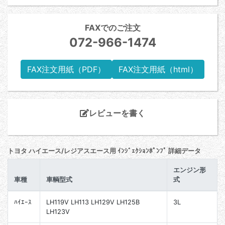
FAXでのご注文
072-966-1474
FAX注文用紙（PDF）
FAX注文用紙（html）
レビューを書く
トヨタ ハイエース/レジアスエース用 ｲﾝｼﾞｪｸｼｮﾝﾎﾟﾝﾌﾟ 詳細データ
エンジン形
車種
車輌型式
式
ﾊｲｴｰｽ
LH119V LH113 LH129V LH125B
3L
LH123V