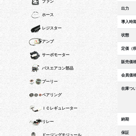
ファン
出力
ホース
導入時
レジスター
状態
アンプ
定価（
サーボモーター
販売価
バスエアコン部品
会員価
プーリー
在庫つ
ベアリング
ＩＣレギュレーター
納期
リレー
保証
ドージングモジュール