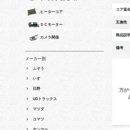
コア返
ヒーターコア
互換性
ＤＣモーター
商品説
カメラ関係
備考
メーカー別
ふそう
いすゞ
日野
万が
UDトラックス
マツダ
コマツ
ヤンマー