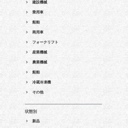
建設機械
乗用車
船舶
商用車
フォークリフト
産業機械
農業機械
船舶
冷蔵冷凍機
その他
状態別
新品