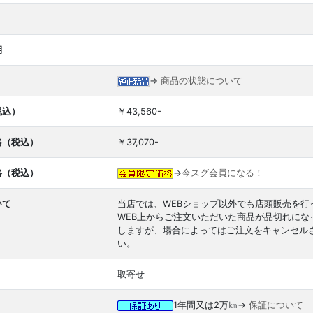
期
→
商品の状態について
税込）
￥43,560-
格（税込）
￥37,070-
格（税込）
→
今スグ会員になる！
いて
当店では、WEBショップ以外でも店頭販売を行
WEB上からご注文いただいた商品が品切れに
しますが、場合によってはご注文をキャンセル
い。
取寄せ
1年間又は2万㎞→
保証について