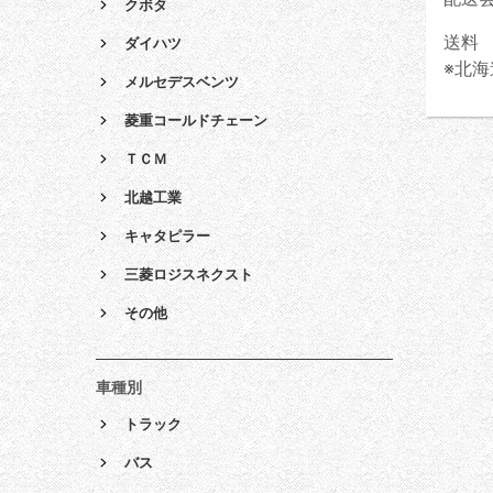
クボタ
送料 
ダイハツ
※北海
メルセデスベンツ
菱重コールドチェーン
ＴＣＭ
北越工業
キャタピラー
三菱ロジスネクスト
その他
車種別
トラック
バス