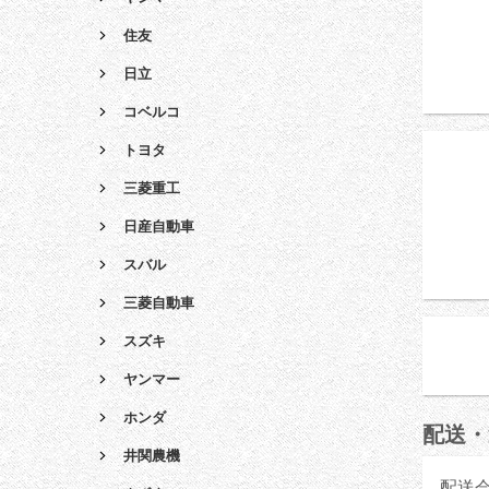
住友
日立
コベルコ
トヨタ
三菱重工
日産自動車
スバル
三菱自動車
スズキ
ヤンマー
ホンダ
配送・
井関農機
配送