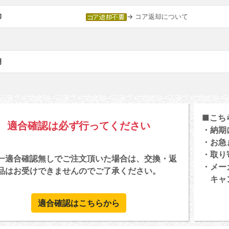
却
→
コア返却について
明
■こち
適合確認は必ず行ってください
・納期
・お急
・取り
一適合確認無しでご注文頂いた場合は、交換・返
・メー
品はお受けできませんのでご了承ください。
キャン
適合確認はこちらから