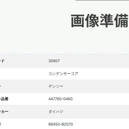
ード
30907
コンデンサーコア
ー
デンソー
ー品番
447760-0460
ーカー
ダイハツ
番
88450-B2070