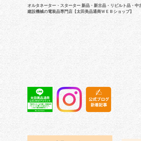
オルタネーター・スターター 新品・新古品・リビルト品・中
建設機械の電装品専門店【太田美品通商ＷＥＢショップ】