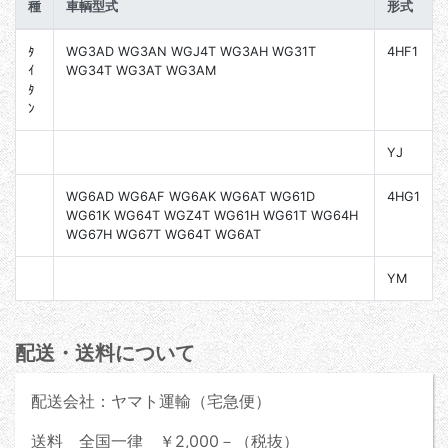
種
車輌型式
形式
ﾀ
WG3AD WG3AN WGJ4T WG3AH WG31T
4HF1
ｲ
WG34T WG3AT WG3AM
ﾀ
ﾝ
YJ
WG6AD WG6AF WG6AK WG6AT WG61D
4HG1
WG61K WG64T WGZ4T WG61H WG61T WG64H
WG67H WG67T WG64T WG6AT
YM
配送・送料について
配送会社：ヤマト運輸（宅急便）
送料 全国一律 ￥2,000－（税抜）