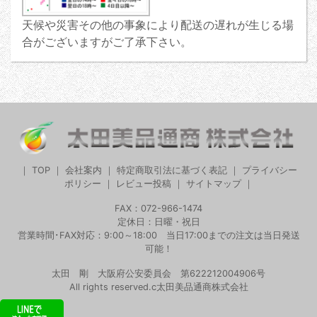
天候や災害その他の事象により配送の遅れが生じる場
合がございますがご了承下さい。
｜
TOP
｜
会社案内
｜
特定商取引法に基づく表記
｜
プライバシー
ポリシー
｜
レビュー投稿
｜
サイトマップ
｜
FAX：072-966-1474
定休日：日曜・祝日
営業時間･FAX対応：9:00～18:00 当日17:00までの注文は当日発送
可能！
太田 剛 大阪府公安委員会 第622212004906号
All rights reserved.c太田美品通商株式会社