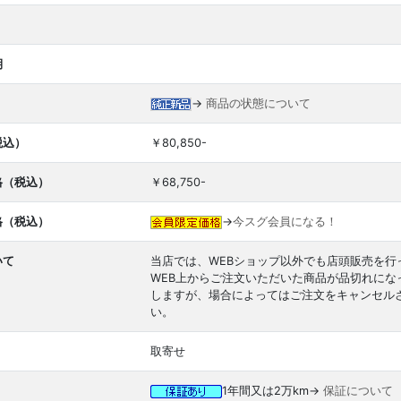
期
→
商品の状態について
税込）
￥80,850-
格（税込）
￥68,750-
格（税込）
→
今スグ会員になる！
いて
当店では、WEBショップ以外でも店頭販売を行
WEB上からご注文いただいた商品が品切れに
しますが、場合によってはご注文をキャンセル
い。
取寄せ
1年間又は2万km→
保証について