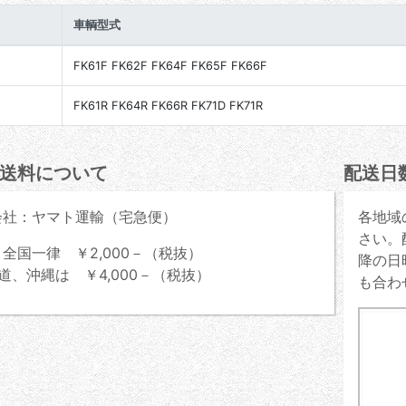
車輌型式
FK61F FK62F FK64F FK65F FK66F
FK61R FK64R FK66R FK71D FK71R
送料について
配送日
会社：ヤマト運輸（宅急便）
各地域
さい。
全国一律 ￥2,000－（税抜）
降の日
道、沖縄は ￥4,000－（税抜）
も合わ