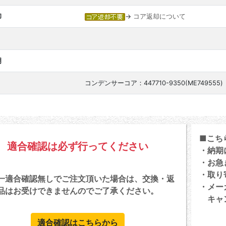
却
→
コア返却について
明
コンデンサーコア：447710-9350(ME749555)
■こち
適合確認は必ず行ってください
・納期
・お急
・取り
一適合確認無しでご注文頂いた場合は、交換・返
・メー
品はお受けできませんのでご了承ください。
キャン
適合確認はこちらから