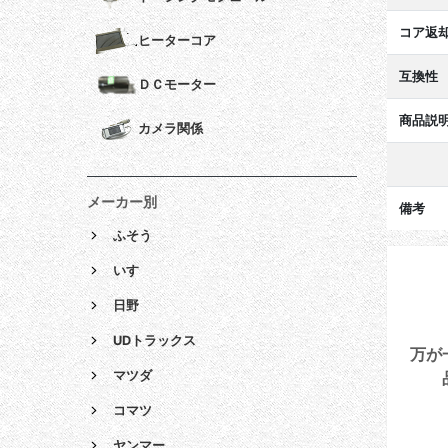
コア返
ヒーターコア
互換性
ＤＣモーター
商品説
カメラ関係
メーカー別
備考
ふそう
いすゞ
日野
UDトラックス
万が
マツダ
コマツ
ヤンマー