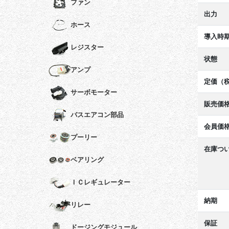
ファン
出力
ホース
導入時
レジスター
状態
アンプ
定価（
サーボモーター
販売価
バスエアコン部品
会員価
プーリー
在庫つ
ベアリング
ＩＣレギュレーター
納期
リレー
保証
ドージングモジュール