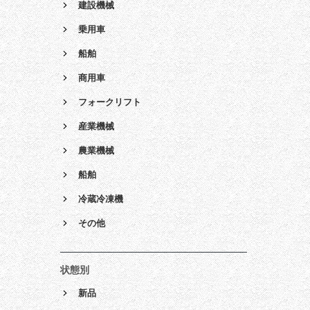
建設機械
乗用車
船舶
商用車
フォークリフト
産業機械
農業機械
船舶
冷蔵冷凍機
その他
状態別
新品