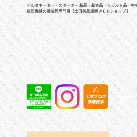
オルタネーター・スターター 新品・新古品・リビルト品・中
建設機械の電装品専門店【太田美品通商ＷＥＢショップ】