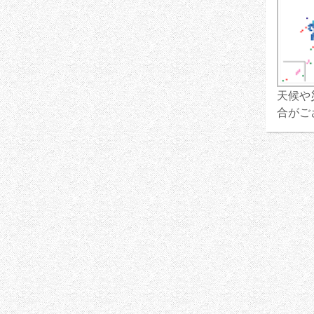
天候や
合がご