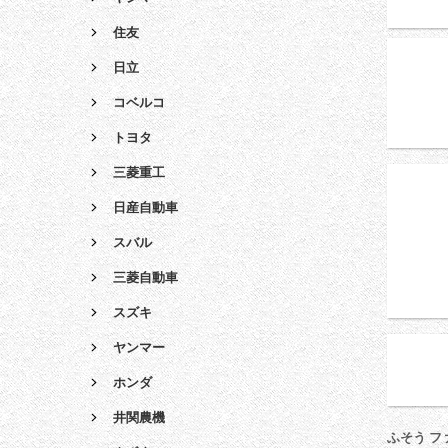
住友
日立
コベルコ
トヨタ
三菱重工
日産自動車
スバル
三菱自動車
スズキ
ヤンマー
ホンダ
井関農機
ふそう フ