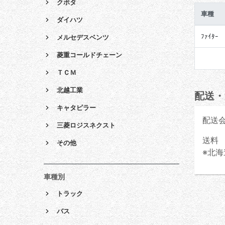
クボタ
車種
ダイハツ
ﾌｧｲﾀｰ
メルセデスベンツ
菱重コールドチェーン
ＴＣＭ
北越工業
配送・
キャタピラー
配送
三菱ロジスネクスト
送料 
その他
※北海
車種別
トラック
バス