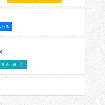
4
文用紙（html）