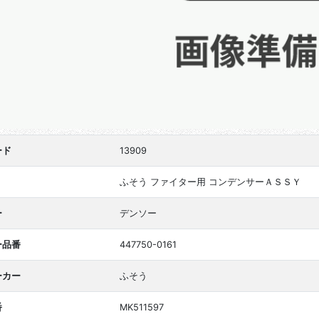
ード
13909
ふそう ファイター用 コンデンサーＡＳＳＹ
ー
デンソー
ー品番
447750-0161
ーカー
ふそう
番
MK511597