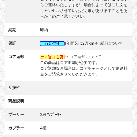
らご連絡いたしますが、場合によってはご注文を
キャンセルさせていただく事がありますことをあ
らかじめご了承ください。
納期
即納
保証
1年間又は2万km→
保証について
コア返却
→
コア返却について
この商品はコア返却が必要です。
コア返却なき場合は、コアチャージとして別途料
金をご請求させていただきます。
互換性
商品説明
プーリー
2段/Vﾌﾟｰﾘｰ
カプラー
4極