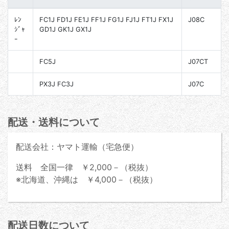
ﾚﾝ
FC1J FD1J FE1J FF1J FG1J FJ1J FT1J FX1J
J08C
ｼﾞｬ
GD1J GK1J GX1J
ｰ
FC5J
J07CT
PX3J FC3J
J07C
配送・送料について
配送会社：ヤマト運輸（宅急便）
送料 全国一律 ￥2,000－（税抜）
※北海道、沖縄は ￥4,000－（税抜）
配送日数について