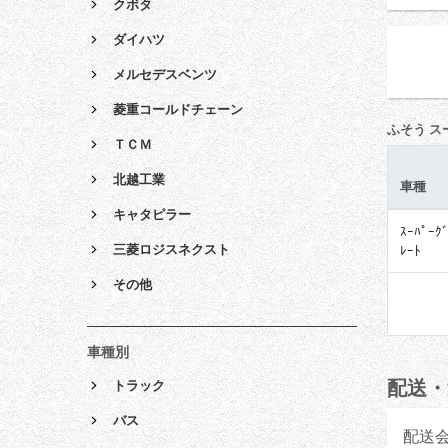
クボタ
ダイハツ
メルセデスベンツ
菱重コールドチェーン
ふそう ス
ＴＣＭ
北越工業
車種
キャタピラー
ｽｰﾊﾟｰｸ
三菱ロジスネクスト
ﾚｰﾄ
その他
車種別
配送・
トラック
バス
配送