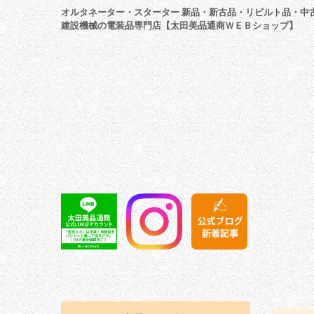
オルタネーター・スターター 新品・新古品・リビルト品・中
建設機械の電装品専門店【太田美品通商ＷＥＢショップ】