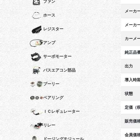
ファン
メーカ
ホース
メーカ
レジスター
カーメ
アンプ
純正品
サーボモーター
出力
バスエアコン部品
導入時
プーリー
状態
ベアリング
定価（
ＩＣレギュレーター
販売価
リレー
会員価
ドージングモジュール