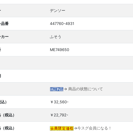
ー
デンソー
ー品番
447760-4931
ーカー
ふそう
番
ME749650
期
→
商品の状態について
税込）
￥32,560-
格（税込）
￥22,792-
格（税込）
→
今スグ会員になる！