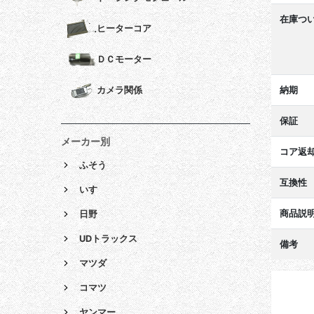
在庫つ
ヒーターコア
ＤＣモーター
納期
カメラ関係
保証
メーカー別
コア返
ふそう
互換性
いすゞ
商品説
日野
UDトラックス
備考
マツダ
コマツ
ヤンマー