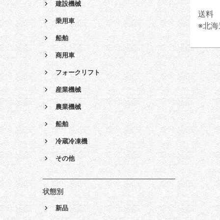
建設機械
送料 
乗用車
※北海
船舶
商用車
フォークリフト
産業機械
農業機械
船舶
冷蔵冷凍機
その他
状態別
新品