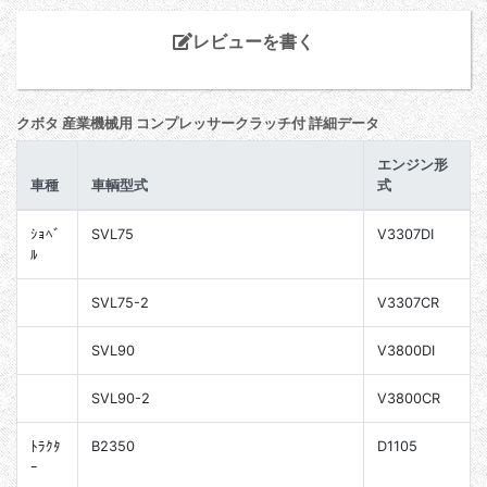
レビューを書く
クボタ 産業機械用 コンプレッサークラッチ付 詳細データ
エンジン形
車種
車輌型式
式
ｼｮﾍﾞ
SVL75
V3307DI
ﾙ
SVL75-2
V3307CR
SVL90
V3800DI
SVL90-2
V3800CR
ﾄﾗｸﾀ
B2350
D1105
ｰ