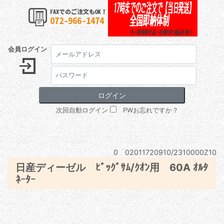
会員ログイン
次回自動ログイン
PWお忘れですか？
0 02011720910/2310000Z10
日産ディーゼル ﾋﾞｯｸﾞｻﾑ/ｸｵﾝ用 60A ｵﾙﾀ
ﾈｰﾀｰ