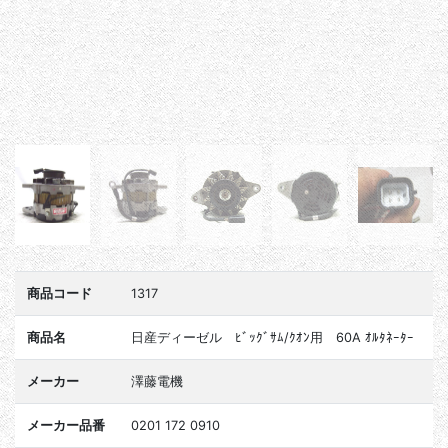
商品コード
1317
商品名
日産ディーゼル ﾋﾞｯｸﾞｻﾑ/ｸｵﾝ用 60A ｵﾙﾀﾈｰﾀｰ
メーカー
澤藤電機
メーカー品番
0201 172 0910