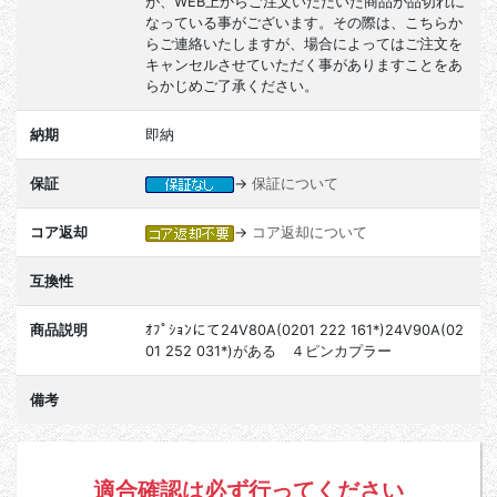
が、WEB上からご注文いただいた商品が品切れに
なっている事がございます。その際は、こちらか
らご連絡いたしますが、場合によってはご注文を
キャンセルさせていただく事がありますことをあ
らかじめご了承ください。
納期
即納
保証
→
保証について
コア返却
→
コア返却について
互換性
商品説明
ｵﾌﾟｼｮﾝにて24V80A(0201 222 161*)24V90A(02
01 252 031*)がある ４ピンカプラー
備考
適合確認は必ず行ってください