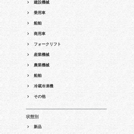
建設機械
乗用車
船舶
商用車
フォークリフト
産業機械
農業機械
船舶
冷蔵冷凍機
その他
状態別
新品