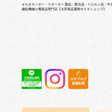
オルタネーター・スターター 新品・新古品・リビルト品・中
建設機械の電装品専門店【太田美品通商ＷＥＢショップ】