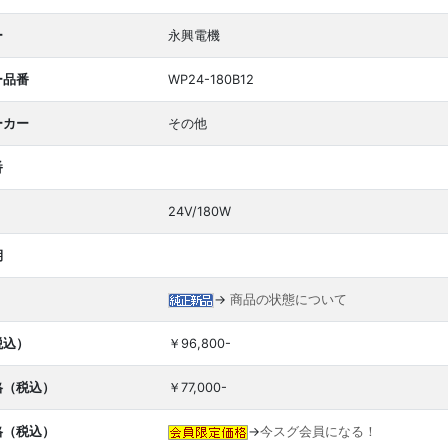
ー
永興電機
ー品番
WP24-180B12
ーカー
その他
番
24V/180W
期
→
商品の状態について
税込）
￥96,800-
格（税込）
￥77,000-
格（税込）
→
今スグ会員になる！