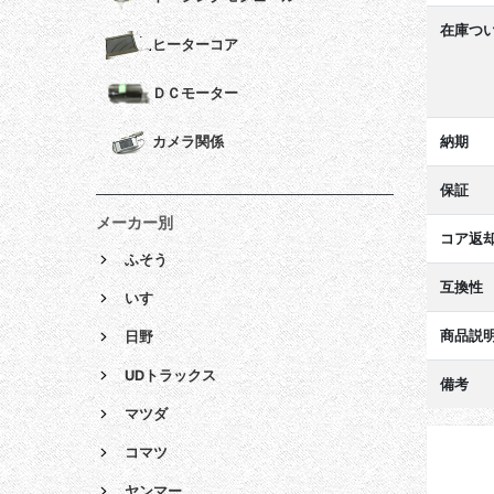
在庫つ
ヒーターコア
ＤＣモーター
納期
カメラ関係
保証
メーカー別
コア返
ふそう
互換性
いすゞ
商品説
日野
UDトラックス
備考
マツダ
コマツ
ヤンマー