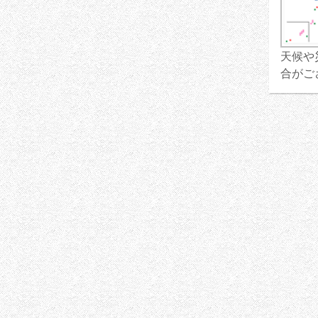
天候や
合がご