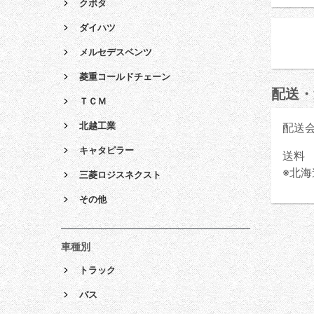
クボタ
ダイハツ
メルセデスベンツ
菱重コールドチェーン
配送・
ＴＣＭ
北越工業
配送
キャタピラー
送料 
※北海
三菱ロジスネクスト
その他
車種別
トラック
バス