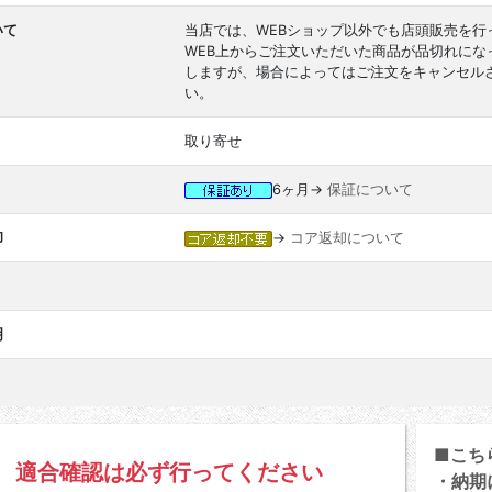
いて
当店では、WEBショップ以外でも店頭販売を行
WEB上からご注文いただいた商品が品切れに
しますが、場合によってはご注文をキャンセル
い。
取り寄せ
6ヶ月→
保証について
却
→
コア返却について
明
■こち
適合確認は必ず行ってください
・納期