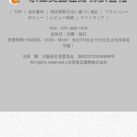
｜
TOP
｜
会社案内
｜
特定商取引法に基づく表記
｜
プライバシー
ポリシー
｜
レビュー投稿
｜
サイトマップ
｜
FAX：072-966-1474
定休日：日曜・祝日
営業時間･FAX対応：9:00～18:00 当日17:00までの注文は当日発送
可能！
太田 剛 大阪府公安委員会 第622212004906号
All rights reserved.c太田美品通商株式会社