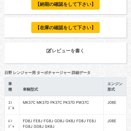
【納期の確認をして下さい】
【在庫の確認をして下さい】
レビューを書く
日野 レンジャー用 ターボチャージャー 詳細データ
車
エンジン
種
車輌型式
形式
ｺﾝ
MK37C MK37D PK37C PK37D PW37C
J08E
ﾄﾞﾙ
ﾚﾝ
FD8J FE8J FG8J GD8J GK8J FD8J FE8J
J08E
ｼﾞｬ
FG8J GD8J GK8J