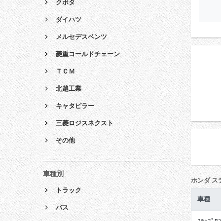
クボタ
ダイハツ
メルセデスベンツ
菱重コールドチェーン
ＴＣＭ
北越工業
キャタピラー
三菱ロジスネクスト
その他
車種別
ホンダ ス
トラック
車種
バス