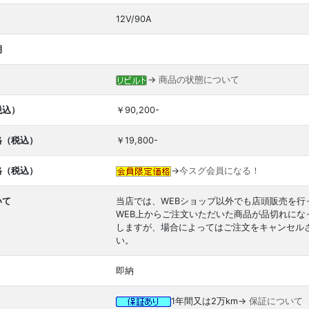
12V/90A
期
→
商品の状態について
税込）
￥90,200-
格（税込）
￥19,800-
格（税込）
→
今スグ会員になる！
いて
当店では、WEBショップ以外でも店頭販売を行
WEB上からご注文いただいた商品が品切れに
しますが、場合によってはご注文をキャンセル
い。
即納
1年間又は2万km→
保証について