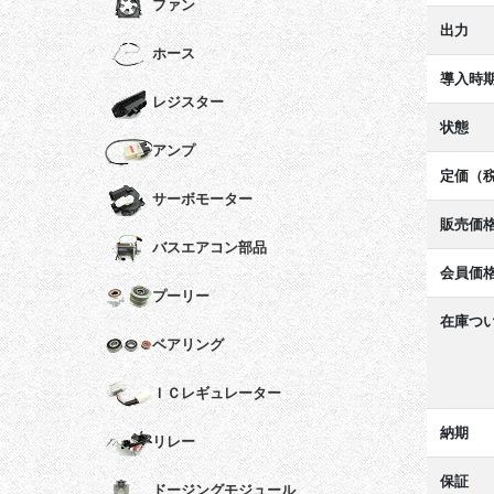
ファン
出力
ホース
導入時
レジスター
状態
アンプ
定価（
サーボモーター
販売価
バスエアコン部品
会員価
プーリー
在庫つ
ベアリング
ＩＣレギュレーター
納期
リレー
保証
ドージングモジュール