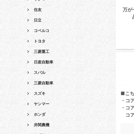
万が
住友
日立
コベルコ
トヨタ
三菱重工
日産自動車
スバル
三菱自動車
■こ
スズキ
・コ
ヤンマー
・コ
コア
ホンダ
井関農機