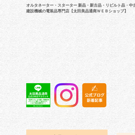
オルタネーター・スターター 新品・新古品・リビルト品・中
建設機械の電装品専門店【太田美品通商ＷＥＢショップ】