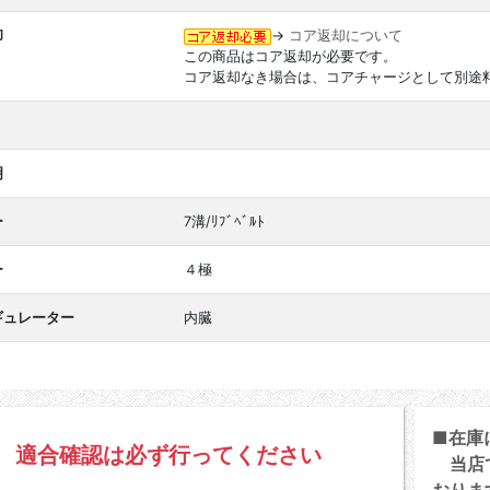
却
→
コア返却について
この商品はコア返却が必要です。
コア返却なき場合は、コアチャージとして別途
明
ー
7溝/ﾘﾌﾞﾍﾞﾙﾄ
ー
４極
ギュレーター
内臓
■在庫
適合確認は必ず行ってください
当店で