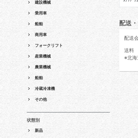
ｽﾃｯﾌﾟﾜ
建設機械
乗用車
配送・
船舶
商用車
配送
フォークリフト
送料 
産業機械
※北海
農業機械
船舶
冷蔵冷凍機
その他
状態別
新品