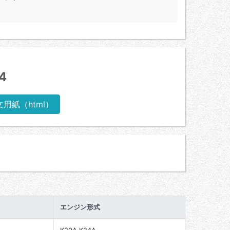
4
文用紙（html）
エンジン形式