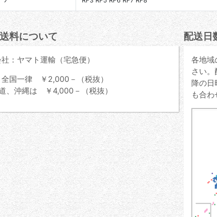
ｺﾞﾝ
RF3 RF5 RF6 RF7 RF8
送料について
配送日
会社：ヤマト運輸（宅急便）
各地域
さい。
全国一律 ￥2,000－（税抜）
降の日
道、沖縄は ￥4,000－（税抜）
も合わ