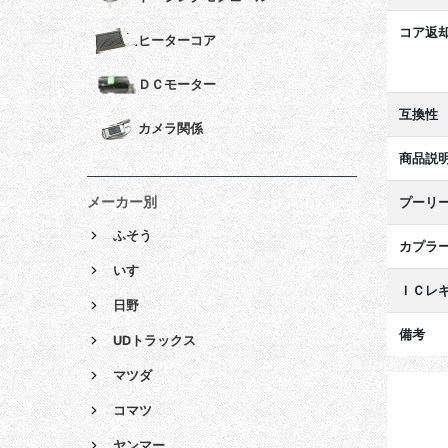
コア返
ヒーターコア
ＤＣモーター
互換性
カメラ関係
商品説
メーカー別
プーリ
ふそう
カプラ
いすゞ
ＩＣレ
日野
備考
UDトラックス
マツダ
コマツ
ヤンマー