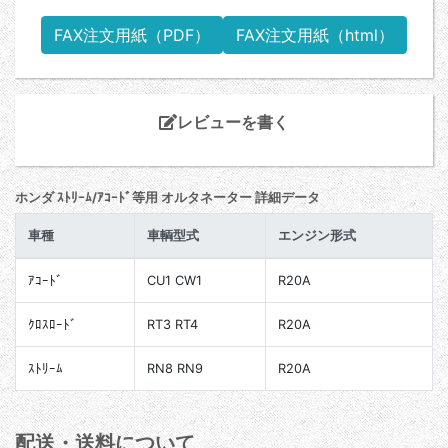
FAX注文用紙（PDF）
FAX注文用紙（html）
レビューを書く
ホンダ ｽﾄﾘｰﾑ/ｱｺｰﾄﾞ等用 オルタネーター 詳細データ
車種
車輌型式
エンジン形式
ｱｺｰﾄﾞ
CU1 CW1
R20A
ｸﾛｽﾛｰﾄﾞ
RT3 RT4
R20A
ｽﾄﾘｰﾑ
RN8 RN9
R20A
配送・送料について