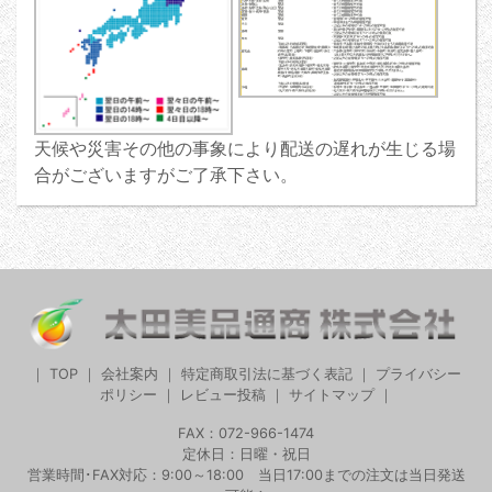
天候や災害その他の事象により配送の遅れが生じる場
合がございますがご了承下さい。
｜
TOP
｜
会社案内
｜
特定商取引法に基づく表記
｜
プライバシー
ポリシー
｜
レビュー投稿
｜
サイトマップ
｜
FAX：072-966-1474
定休日：日曜・祝日
営業時間･FAX対応：9:00～18:00 当日17:00までの注文は当日発送