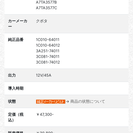
A7TA3577B
A7TA3577C
カーメーカ
クボタ
ー
純正品番
1C010-64011
1C010-64012
3A251-74011
3C081-74011
3C081-74012
出力
12V/45A
導入時期
状態
→
商品の状態について
定価（税
￥47,300-
込）