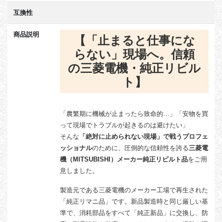
互換性
商品説明
【「止まると仕事にな
らない」現場へ。信頼
の三菱電機・純正リビル
ト】
「農繁期に機械が止まったら致命的…」「安物を買
って現場でトラブルが起きるのは避けたい」
そんな
「絶対に止められない現場」で戦うプロフェ
ッショナル
のために、圧倒的な信頼性を誇る
三菱電
機（MITSUBISHI）メーカー純正リビルト品
をご用
意しました。
製造元である三菱電機のメーカー工場で再生された
「純正リマニ品」です。新品製造時と同じ厳しい基
準で、消耗部品をすべて「純正新品」に交換し、防