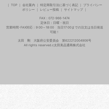
｜
TOP
｜
会社案内
｜
特定商取引法に基づく表記
｜
プライバシー
ポリシー
｜
レビュー投稿
｜
サイトマップ
｜
FAX：072-966-1474
定休日：日曜・祝日
営業時間･FAX対応：9:00～18:00 当日17:00までの注文は当日発送
可能！
太田 剛 大阪府公安委員会 第622212004906号
All rights reserved.c太田美品通商株式会社