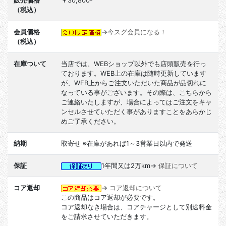
販売価格
￥30,800-
（税込）
会員価格
→
今スグ会員になる！
（税込）
在庫ついて
当店では、WEBショップ以外でも店頭販売を行っ
ております。WEB上の在庫は随時更新しています
が、WEB上からご注文いただいた商品が品切れに
なっている事がございます。その際は、こちらから
ご連絡いたしますが、場合によってはご注文をキャ
ンセルさせていただく事がありますことをあらかじ
めご了承ください。
納期
取寄せ ※在庫があれば1～3営業日以内で発送
保証
1年間又は2万km→
保証について
コア返却
→
コア返却について
この商品はコア返却が必要です。
コア返却なき場合は、コアチャージとして別途料金
をご請求させていただきます。