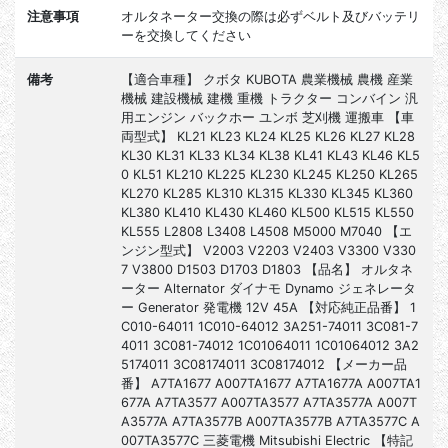
注意事項
オルタネーター交換の際は必ずベルト及びバッテリ
ーを交換してください
備考
【適合車種】 クボタ KUBOTA 農業機械 農機 産業
機械 建設機械 建機 重機 トラクター コンバイン 汎
用エンジン バックホー ユンボ 芝刈機 運搬車 【車
両型式】 KL21 KL23 KL24 KL25 KL26 KL27 KL28
KL30 KL31 KL33 KL34 KL38 KL41 KL43 KL46 KL5
0 KL51 KL210 KL225 KL230 KL245 KL250 KL265
KL270 KL285 KL310 KL315 KL330 KL345 KL360
KL380 KL410 KL430 KL460 KL500 KL515 KL550
KL555 L2808 L3408 L4508 M5000 M7040 【エ
ンジン型式】 V2003 V2203 V2403 V3300 V330
7 V3800 D1503 D1703 D1803 【品名】 オルタネ
ーター Alternator ダイナモ Dynamo ジェネレータ
ー Generator 発電機 12V 45A 【対応純正品番】 1
C010-64011 1C010-64012 3A251-74011 3C081-7
4011 3C081-74012 1C01064011 1C01064012 3A2
5174011 3C08174011 3C08174012 【メーカー品
番】 A7TA1677 A007TA1677 A7TA1677A A007TA1
677A A7TA3577 A007TA3577 A7TA3577A A007T
A3577A A7TA3577B A007TA3577B A7TA3577C A
007TA3577C 三菱電機 Mitsubishi Electric 【特記